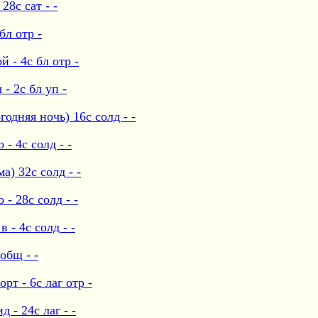
8с сат - -
бл отр -
 - 4с бл отр -
- 2с бл уп -
одняя ночь) 16с солд - -
- 4с солд - -
) 32с солд - -
- 28с солд - -
 - 4с солд - -
общ - -
т - 6с лаг отр -
- 24с лаг - -