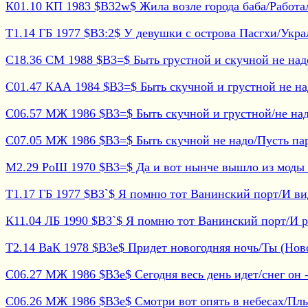
К01.10 КП 1983 $B32w$ Жила возле города баба/Работала 
Т1.14 ГБ 1977 $B3:2$ У девушки с острова Пасгхи/Украл
С18.36 СМ 1988 $B3=$ Быть грустной и скучной не надо 
С01.47 КАА 1984 $B3=$ Быть скучной и грустной не надо
С06.57 МЖ 1986 $B3=$ Быть скучной и грустной/не надо 
С07.05 МЖ 1986 $B3=$ Быть скучной не надо/Пусть пар
М2.29 РоШ 1970 $B3=$ Да и вот нынче вышло из моды - 
Т1.17 ГБ 1977 $B3`$ Я помню тот Ванинский порт/И вид 
К11.04 ЛБ 1990 $B3`$ Я помню тот Ванинский порт/И рев
Т2.14 ВаК 1978 $B3e$ Придет новогодняя ночь/Ты (Новог
С06.27 МЖ 1986 $B3e$ Сегодня весь день идет/снег он -
С06.26 МЖ 1986 $B3e$ Смотри вот опять в небесах/Плыв