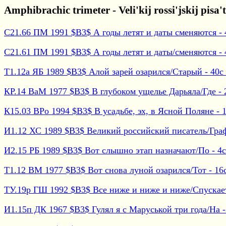
Amphibrachic trimeter - Veli'kij rossi'jskij pisa't
С21.66 ПМ 1991 $B3$ А годы летят и даты сменяются - 4
С21.61 ПМ 1991 $B3$ А годы летят и даты/сменяются - 4
Т1.12а ЯБ 1989 $B3$ Алой зарей озарился/Старый - 40с б
КР.14 ВаМ 1977 $B3$ В глубоком ущелье Дарьяла/Где - 2
К15.03 ВРо 1994 $B3$ В усадьбе, эх, в Ясной Поляне - 1
И1.12 ХС 1989 $B3$ Великий российский писатель/Граф -
И2.15 РБ 1989 $B3$ Вот слышно этап назначают/По - 4с 
Т1.12 ВМ 1977 $B3$ Вот снова луной озарился/Тот - 16с
ТУ.19р ГШ 1992 $B3$ Все ниже и ниже и ниже/Спускает 
И1.15п ДК 1967 $B3$ Гулял я с Маруськой три года/На -