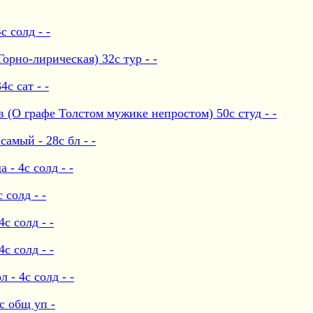
 солд - -
орно-лирическая) 32с тур - -
с сат - -
О графе Толстом мужике непростом) 50с студ - -
амый - 28с бл - -
- 4с солд - -
 солд - -
с солд - -
с солд - -
 - 4с солд - -
с общ уп -