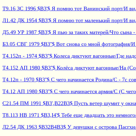
Т9.16 ЗС 1996 $B3'$ Я помню тот Ванинский порт/И вид 
Л1.42 ДК 1954 $B3'$ Я помню тот маленький порт/И вид 
Д5.49 УР 1987 $B3'$ Я пью за таких матерей/Что сына - 
Б3.05 СВГ 1979 $B3''$ Вот снова со мной фотография/И 
Т4.152п - 1974 $B3''$ Колеса диктуют вагонные/Где надо 
Т4.152 АП 1980 $B3''$ Колёса диктуют вагонные/На (Сов
Т4.12п - 1970 $B3''$ С чего начинается Родина/С - 7с сов
Т4.12 АП 1980 $B3''$ С чего начинается армия/С (С чего
С21.54 ПМ 1991 $B3',B22B3$ Пусть ветер шумит у окна/П
Т8.113 НВ 1971 $B3,I4'$ Тебе еще двадцать это немного/
Л2.54 ДК 1963 $B32B4B3$ У девушки с острова Пасгхи/