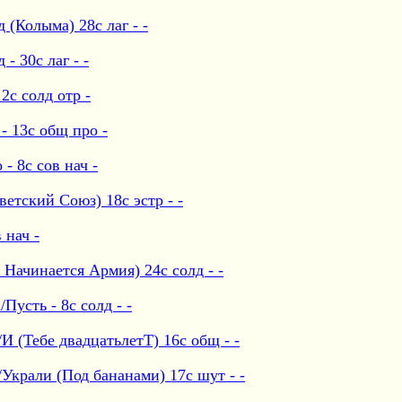
(Колыма) 28с лаг - -
- 30с лаг - -
2с солд отр -
- 13с общ про -
- 8с сов нач -
етский Союз) 18с эстр - -
 нач -
 Начинается Армия) 24с солд - -
усть - 8с солд - -
И (Тебе двадцатьлетТ) 16с общ - -
Украли (Под бананами) 17с шут - -