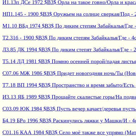
И1.13п ДСе 1972 $B3$ Орла на такое говно/Орла и краса
НП1.145 - 1900 $B3$ Оружьем на солнце сверкая/Под - 2
М1.10 ВБд 1974 $B3$ По диким степям Забайкалья/Где - 
Т2.31б - 1900 $B3$ По диким степям Забайкалья/Где - 4с
Л3.85 ДК 1994 $B3$ По диким степят Забайкалья/Где - 20
Т5.14 ЛД 1981 $B3$ Помню осенней порой/падая листья 
С07.06 МЖ 1986 $B3$ Придет новогодняя ночь/Ты (Новог
Т7.18 ВП 1994 $B3$ Пространство и время забыто/Есть (З
И3.13 ЯБ 1989 $B3$ Прощайте скалистые горы/На подвиг 
С03.09 ЮК 1984 $B3$ Пусть вечер качает/деревья пусть -
Б4.19 БРо 1996 $B3$ Раскинулись ляжки у Машки/И - 4с 
С01.16 КАА 1984 $B3$ Село моё также все упрямо (Мате