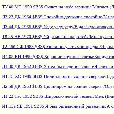
ТУ.40 МТ 1959 $B3$ Сияют на небе зарницы/Мигают (Лю
Л3.22 ДК 1964 $B3$ Спокойно дружище спокойно/У нас -
Л3.44 ДК 1966 $B3$ Уеду уеду уеду/В далёкую жаркую - 
Т8.45 НВ 1970 $B3$ Уйди мне не надо тебя/Мне нужен -
Т2.46б СФ 1983 $B3$ Ушли погулять мои предки/Я дома 
И4.05 КН 1990 $B3$ Хорошие крупные слезы/Кондуктор н
Л1.30 ДК 1952 $B3$ Хотел бы в единое слово/Я слить и -
И1.15 ХС 1989 $B3$ Цилиндром на солнце сверкая/Надев
Л2.58 ДК 1963 $B3$ Цилиндром на солнце сверкая/Одев 
Л1.22 Тас 1952 $B3$ Широкою лентой темнея/Меж (Енис
И1.13а ЯБ 1991 $B3$ Я был батальонный разведчик/А он 