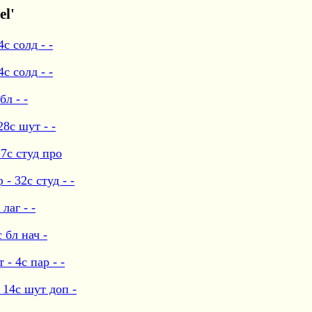
el'
с солд - -
с солд - -
л - -
8с шут - -
7с студ про
 32с студ - -
лаг - -
 бл нач -
- 4с пар - -
 14с шут доп -