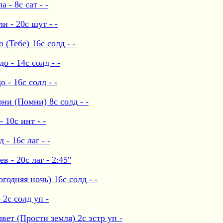
- 8с сат - -
и - 20с шут - -
(Тебе) 16с солд - -
 - 14с солд - -
- 16с солд - -
ни (Помни) 8с солд - -
10с инт - -
- 16с лаг - -
 - 20с лаг - 2:45"
одняя ночь) 16с солд - -
 2с солд уп -
ет (Прости земля) 2с эстр уп -