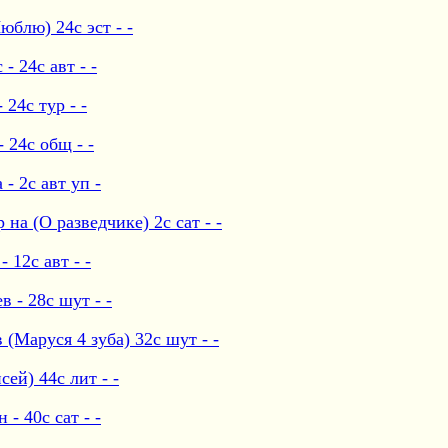
блю) 24с эст - -
 24с авт - -
24с тур - -
 24с общ - -
- 2с авт уп -
а (О разведчике) 2с сат - -
 12с авт - -
 - 28с шут - -
(Маруся 4 зуба) 32с шут - -
ей) 44с лит - -
- 40с сат - -