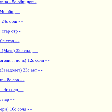
вца - 5с общ доп -
4с общ - -
24с общ - -
 стар отр -
с стар - -
(Мать) 32с солд - -
одняя ночь) 12с солд - -
вездолет) 23с авт - -
- 8с сов - -
 4с солд - -
пар - -
ри) 16с солд - -