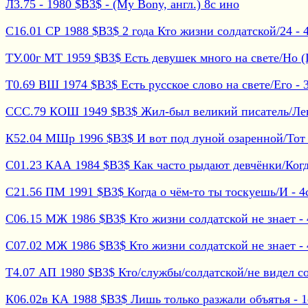
Л3.75 - 1980 $B3$ - (My Bony, англ.) 8с ино
С16.01 СР 1988 $B3$ 2 года Кто жизни солдатской/24 - 4с
ТУ.00г МТ 1959 $B3$ Есть девушек много на свете/Но (Г
Т0.69 ВШ 1974 $B3$ Есть русское слово на свете/Его - 34
ССС.79 КОШ 1949 $B3$ Жил-был великий писатель/Лев (
К52.04 МШр 1996 $B3$ И вот под луной озаренной/Тот с
С01.23 КАА 1984 $B3$ Как часто рыдают девчёнки/Когда 
С21.56 ПМ 1991 $B3$ Когда о чём-то ты тоскуешь/И - 4с
С06.15 МЖ 1986 $B3$ Кто жизни солдатской не знает - 4
С07.02 МЖ 1986 $B3$ Кто жизни солдатской не знает - 4
Т4.07 АП 1980 $B3$ Кто/службы/солдатской/не видел сол
К06.02в КА 1988 $B3$ Лишь только разжали объятья - 1