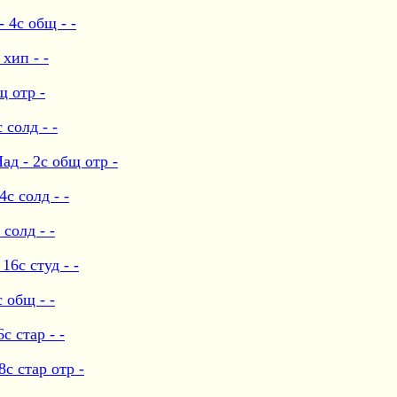
 4с общ - -
хип - -
щ отр -
солд - -
д - 2с общ отр -
с солд - -
солд - -
6с студ - -
 общ - -
 стар - -
с стар отр -