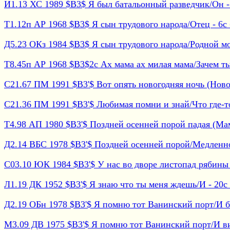
И1.13 ХС 1989 $B3$ Я был батальонный разведчик/Он - 2
Т1.12п АР 1968 $B3$ Я сын трудового народа/Отец - 6с 
Д5.23 ОКз 1984 $B3$ Я сын трудового народа/Родной мой
Т8.45п АР 1968 $B3$2с Ах мама ах милая мама/Зачем ты 
С21.67 ПМ 1991 $B3'$ Вот опять новогодняя ночь (Новог
С21.36 ПМ 1991 $B3'$ Любимая помни и знай/Что где-то 
Т4.98 АП 1980 $B3'$ Поздней осенней порой падая (Мама
Д2.14 ВБС 1978 $B3'$ Поздней осенней порой/Медленно 
С03.10 ЮК 1984 $B3'$ У нас во дворе листопад рябины в
Л1.19 ДК 1952 $B3'$ Я знаю что ты меня ждешь/И - 20с 
Д2.19 ОБн 1978 $B3'$ Я помню тот Ванинский порт/И бор
М3.09 ДВ 1975 $B3'$ Я помню тот Ванинский порт/И вид 