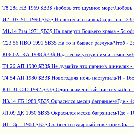
Т8.28а НВ 1969 $B3$ Любовь это шумное море/Любовь -
И2.107 УП 1990 $B3$ На веточке птичка/Сидит на - 23с 
М1.14 Рэм 1971 $B3$ На паперти Божьего храма - 5с об
С23.56 ПВО 1991 $B3$ На то и бывает разлука/Чтоб - 2с 
К06.02а КА 1988 $B3$ Над лесом уснувшим и темным/На
Т4.26 АП 1980 $B3$ Не думайте что парни/в шинелях - 4
Т4.54 АП 1980 $B3$ Новогодняя ночь наступила/И - 16с 
К11.31 СЮ 1992 $B3$ Один знаменитый писатель/Лев - 1
И3.14 ЯБ 1989 $B3$ Окрасился месяц багрянцем/Где - 4с
Л1.09 ДК 1950 $B3$ Окрасился месяц багрянцем/Где - 16с
И1.13р - 1900 $B3$ Он был титулярный советник/Она - 8