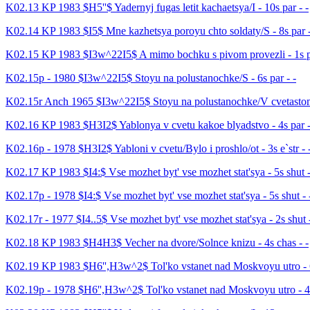
K02.13 KP 1983 $H5''$ Yadernyj fugas letit kachaetsya/I - 10s par - -
K02.14 KP 1983 $I5$ Mne kazhetsya poroyu chto soldaty/S - 8s par -
K02.15 KP 1983 $I3w^22I5$ A mimo bochku s pivom provezli - 1s pa
K02.15p - 1980 $I3w^22I5$ Stoyu na polustanochke/S - 6s par - -
K02.15r Anch 1965 $I3w^22I5$ Stoyu na polustanochke/V cvetastom 
K02.16 KP 1983 $H3I2$ Yablonya v cvetu kakoe blyadstvo - 4s par -
K02.16p - 1978 $H3I2$ Yabloni v cvetu/Bylo i proshlo/ot - 3s e`str - 
K02.17 KP 1983 $I4:$ Vse mozhet byt' vse mozhet stat'sya - 5s shut -
K02.17p - 1978 $I4:$ Vse mozhet byt' vse mozhet stat'sya - 5s shut - 
K02.17r - 1977 $I4..5$ Vse mozhet byt' vse mozhet stat'sya - 2s shut -
K02.18 KP 1983 $H4H3$ Vecher na dvore/Solnce knizu - 4s chas - -
K02.19 KP 1983 $H6'',H3w^2$ Tol'ko vstanet nad Moskvoyu utro - 6
K02.19p - 1978 $H6'',H3w^2$ Tol'ko vstanet nad Moskvoyu utro - 4s 