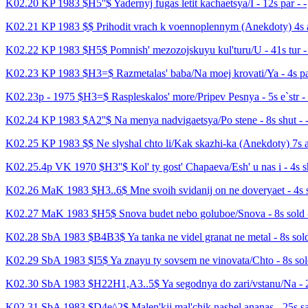
K02.20 KP 1983 $H5''$ Yadernyj fugas letit kachaetsya/I - 12s par - -
K02.21 KP 1983 $$ Prihodit vrach k voennoplennym (Anekdoty) 4s a
K02.22 KP 1983 $H5$ Pomnish' mezozojskuyu kul'turu/U - 41s tur -
K02.23 KP 1983 $H3=$ Razmetalas' baba/Na moej krovati/Ya - 4s par
K02.23p - 1975 $H3=$ Raspleskalos' more/Pripev Pesnya - 5s e`str - 
K02.24 KP 1983 $A2''$ Na menya nadvigaetsya/Po stene - 8s shut - 
K02.25 KP 1983 $$ Ne slyshal chto li/Kak skazhi-ka (Anekdoty) 7s a
K02.25.4p VK 1970 $H3''$ Kol' ty gost' Chapaeva/Esh' u nas i - 4s sh
K02.26 MaK 1983 $H3..6$ Mne svoih svidanij on ne doveryaet - 4s s
K02.27 MaK 1983 $H5$ Snova budet nebo goluboe/Snova - 8s sold -
K02.28 SbA 1983 $B4B3$ Ya tanka ne videl granat ne metal - 8s sold
K02.29 SbA 1983 $I5$ Ya znayu ty sovsem ne vinovata/Chto - 8s sold
K02.30 SbA 1983 $H22H1,A3..5$ Ya segodnya do zari/vstanu/Na - 20
K02.31 SbA 1983 $D4e^2$ Malen'kij mal'chik nashel ananas - 25s sat