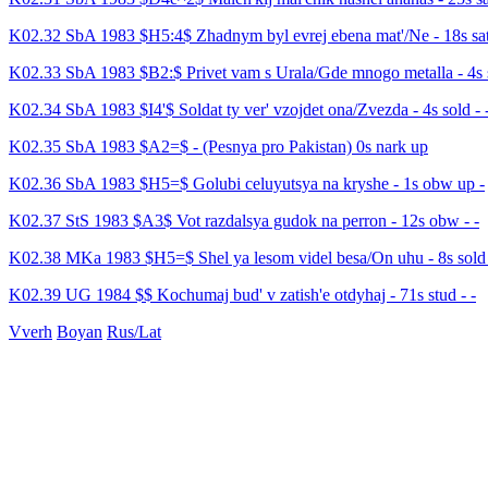
K02.32 SbA 1983 $H5:4$ Zhadnym byl evrej ebena mat'/Ne - 18s sat 
K02.33 SbA 1983 $B2:$ Privet vam s Urala/Gde mnogo metalla - 4s s
K02.34 SbA 1983 $I4'$ Soldat ty ver' vzojdet ona/Zvezda - 4s sold - 
K02.35 SbA 1983 $A2=$ - (Pesnya pro Pakistan) 0s nark up
K02.36 SbA 1983 $H5=$ Golubi celuyutsya na kryshe - 1s obw up -
K02.37 StS 1983 $A3$ Vot razdalsya gudok na perron - 12s obw - -
K02.38 MKa 1983 $H5=$ Shel ya lesom videl besa/On uhu - 8s sold 
K02.39 UG 1984 $$ Kochumaj bud' v zatish'e otdyhaj - 71s stud - -
Vverh
Boyan
Rus/Lat