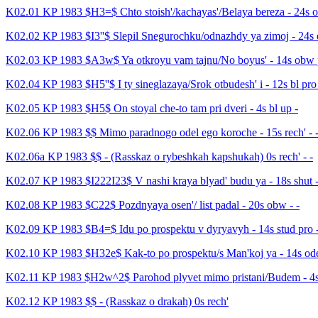
K02.01 KP 1983 $H3=$ Chto stoish'/kachayas'/Belaya bereza - 24s o
K02.02 KP 1983 $I3''$ Slepil Snegurochku/odnazhdy ya zimoj - 24s e`
K02.03 KP 1983 $A3w$ Ya otkroyu vam tajnu/No boyus' - 14s obw 
K02.04 KP 1983 $H5''$ I ty sineglazaya/Srok otbudesh' i - 12s bl pro
K02.05 KP 1983 $H5$ On stoyal che-to tam pri dveri - 4s bl up -
K02.06 KP 1983 $$ Mimo paradnogo odel ego koroche - 15s rech' - 
K02.06a KP 1983 $$ - (Rasskaz o rybeshkah kapshukah) 0s rech' - -
K02.07 KP 1983 $I222I23$ V nashi kraya blyad' budu ya - 18s shut -
K02.08 KP 1983 $C22$ Pozdnyaya osen'/ list padal - 20s obw - -
K02.09 KP 1983 $B4=$ Idu po prospektu v dyryavyh - 14s stud pro 
K02.10 KP 1983 $H32e$ Kak-to po prospektu/s Man'koj ya - 14s ode
K02.11 KP 1983 $H2w^2$ Parohod plyvet mimo pristani/Budem - 4s 
K02.12 KP 1983 $$ - (Rasskaz o drakah) 0s rech'