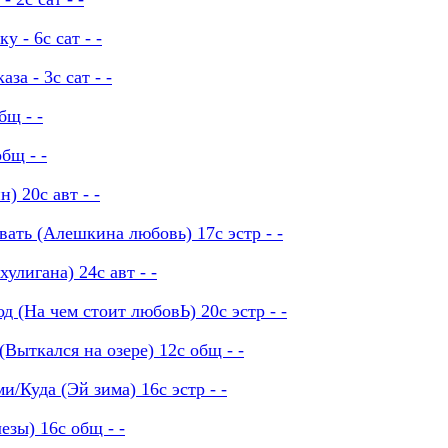
 - 6с сат - -
а - 3с сат - -
бщ - -
бщ - -
) 20с авт - -
ать (Алешкина любовь) 17с эстр - -
улигана) 24с авт - -
д (На чем стоит любовЬ) 20с эстр - -
(Выткался на озере) 12с общ - -
и/Куда (Эй зима) 16с эстр - -
зы) 16с общ - -