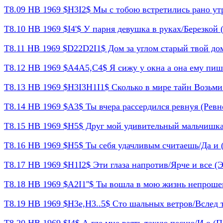
Т8.09 НВ 1969 $H3I2$ Мы с тобою встретились рано утро
Т8.10 НВ 1969 $I4'$ У парня девушка в руках/Березкой 
Т8.11 НВ 1969 $D22D2I1$ Дом за углом старый твой дом/
Т8.12 НВ 1969 $A4A5,C4$ Я сижу у окна а она ему пише
Т8.13 НВ 1969 $H3I3H1I1$ Сколько в мире тайн Возьми и
Т8.14 НВ 1969 $A3$ Ты вчера рассердился ревнуя (Ревно
Т8.15 НВ 1969 $H5$ Друг мой удивительный мальчишка
Т8.16 НВ 1969 $H5$ Ты себя удачливым считаешь/Да и 
Т8.17 НВ 1969 $H1I2$ Эти глаза напротив/Ярче и все (Эт
Т8.18 НВ 1969 $A2I1''$ Ты вошла в мою жизнь непрошен
Т8.19 НВ 1969 $H3e,H3..5$ Сто шальных ветров/Вслед теб