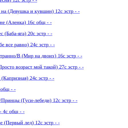
сня) 12с эстр - -
на (Девушка и кувшин) 12с эстр - -
не (Аленка) 16с общ - -
(Баба-яга) 20с эстр - -
 все равно) 24с эстр - -
ранно/В (Мир на двоих) 16с эстр - -
росто возраст мой такой) 27с эстр - -
Капризная) 24с эстр - -
общ - -
ринцы (Гуси-лебеди) 12с эстр - -
 4с общ - -
 (Первый лед) 12с эстр - -