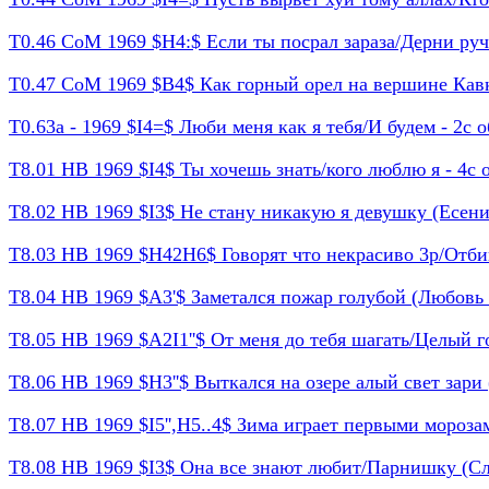
Т0.46 СоМ 1969 $H4:$ Если ты посрал зараза/Дерни ручку
Т0.47 СоМ 1969 $B4$ Как горный орел на вершине Кавказ
Т0.63а - 1969 $I4=$ Люби меня как я тебя/И будем - 2с о
Т8.01 НВ 1969 $I4$ Ты хочешь знать/кого люблю я - 4с о
Т8.02 НВ 1969 $I3$ Не стану никакую я девушку (Есенин
Т8.03 НВ 1969 $H42H6$ Говорят что некрасиво 3р/Отбив
Т8.04 НВ 1969 $A3'$ Заметался пожар голубой (Любовь х
Т8.05 НВ 1969 $A2I1''$ От меня до тебя шагать/Целый го
Т8.06 НВ 1969 $H3''$ Выткался на озере алый свет зари 
Т8.07 НВ 1969 $I5'',H5..4$ Зима играет первыми морозам
Т8.08 НВ 1969 $I3$ Она все знают любит/Парнишку (Сле