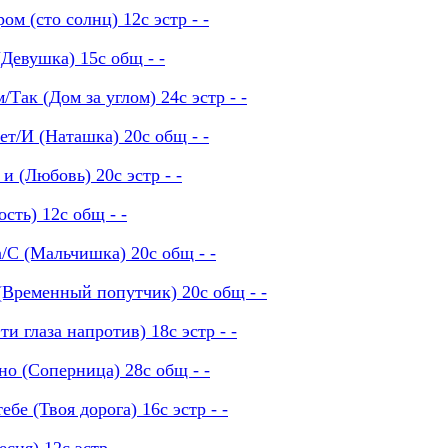
м (сто солнц) 12с эстр - -
(Девушка) 15с общ - -
Так (Дом за углом) 24с эстр - -
т/И (Наташка) 20с общ - -
 (Любовь) 20с эстр - -
сть) 12с общ - -
/С (Мальчишка) 20с общ - -
(Временный попутчик) 20с общ - -
и глаза напротив) 18с эстр - -
о (Соперница) 28с общ - -
е (Твоя дорога) 16с эстр - -