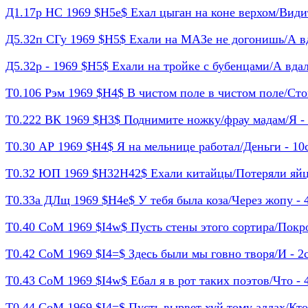
Д1.17р НС 1969 $H5e$ Ехал цыган на коне верхом/Видит
Д5.32п СГу 1969 $H5$ Ехали на МАЗе не догонишь/А вд
Д5.32р - 1969 $H5$ Ехали на тройке с бубенцами/А вдал
Т0.106 Рэм 1969 $H4$ В чистом поле в чистом поле/Стоит
Т0.222 ВК 1969 $H3$ Поднимите ножку/фрау мадам/Я - 4
Т0.30 АР 1969 $H4$ Я на мельнице работал/Деньги - 10с 
Т0.32 ЮП 1969 $H32H42$ Ехали китайцы/Потеряли яйца/
Т0.33а ДЛщ 1969 $H4e$ У тебя была коза/Через жопу - 4с
Т0.40 СоМ 1969 $I4w$ Пусть стены этого сортира/Покрою
Т0.42 СоМ 1969 $I4=$ Здесь были мы говно творя/И - 2с 
Т0.43 СоМ 1969 $I4w$ Ебал я в рот таких поэтов/Что - 4с
Т0.44 СоМ 1969 $I4=$ Пусть вырвет хуй тому аллах/Кто -