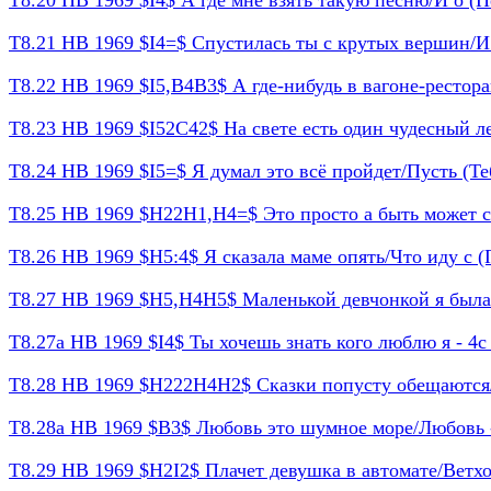
Т8.20 НВ 1969 $I4$ А где мне взять такую песню/И о (Пе
Т8.21 НВ 1969 $I4=$ Спустилась ты с крутых вершин/И 
Т8.22 НВ 1969 $I5,B4B3$ А где-нибудь в вагоне-рестора
Т8.23 НВ 1969 $I52C42$ На свете есть один чудесный лес 
Т8.24 НВ 1969 $I5=$ Я думал это всё пройдет/Пусть (Тебе
Т8.25 НВ 1969 $H22H1,H4=$ Это просто а быть может ст
Т8.26 НВ 1969 $H5:4$ Я сказала маме опять/Что иду с (П
Т8.27 НВ 1969 $H5,H4H5$ Маленькой девчонкой я была (
Т8.27а НВ 1969 $I4$ Ты хочешь знать кого люблю я - 4с 
Т8.28 НВ 1969 $H222H4H2$ Сказки попусту обещаются/П
Т8.28а НВ 1969 $B3$ Любовь это шумное море/Любовь -
Т8.29 НВ 1969 $H2I2$ Плачет девушка в автомате/Ветхое