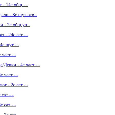
 - 14с общ - -
али - 8с шут отр -
и - 2с общ уп -
 - 24с сат - -
с шут - -
част - -
Девки - 4с част - -
 част - -
т - 2с сат - -
сат - -
 сат - -
 2с сат - -