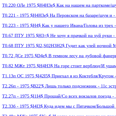
Т0.220 ОЛе 1975 $H4H3e$ Как на нашем на парткоме/шум
Т0.221 - 1975 $H4H3e$ На Перовском на базаре/шум и - 
Т0.223 - 1975 $H4$ Как у нашего Ивана/Голова из трех - 
Т0.67 ПТУ 1975 $H3=$ Не хочу я прачкой на хуй руки - 1
Т0.68 ПТУ 1975 $I2,S02H3H2$ Гудит как улей ночной Ма
Т0.72 ДСе 1975 $D4e$ В темном лесу на дубовой фанерке 
Т0.82 МЖт 1975 $H4H3$ На горе стоит верблюд/И ушами 
Т1.13п ОС 1975 $I42I5$ Приехал я из Коктебля/Кругом - 
Т2.26п - 1975 $B22'$ Лишь только подснежник - 11с эстр
Т2.27п - 1975 $I1I4$ Прощай/Со всех вокзалов поезда - 1
Т2.33б - 1975 $I4I3$ Куда идем мы с Пятачком/Большой - 