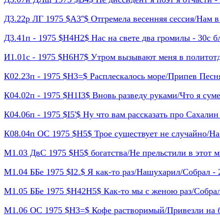
Д3.22р ЛГ 1975 $A3''$ Отгремела весенняя сессия/Нам в -
Д3.41п - 1975 $H4H2$ Нас на свете два громилы - 30с бл
И1.01с - 1975 $H6H7$ Утром вызывают меня в политотдел
К02.23п - 1975 $H3=$ Расплескалось море/Припев Песня 
К04.02п - 1975 $H1I3$ Вновь разведу руками/Что я сумею
К04.06п - 1975 $I5'$ Ну что вам рассказать про Сахалин 
К08.04п ОС 1975 $H5$ Трое существует не случайно/На -
М1.03 ДвС 1975 $H5$ богатства/Не прельстили в этот м
М1.04 ББе 1975 $I2.$ Я как-то раз/Нашухарил/Собрал - 2
М1.05 ББе 1975 $H42H5$ Как-то мы с женою раз/Собрали
М1.06 ОС 1975 $H3=$ Кофе растворимый/Привезли на ба