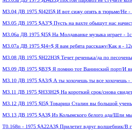
М3.03а ДВ 1975 $B4B3$ Постой паровоз не стучите колес
М3.04 ДВ 1975 $I42I5$ И вот сижу опять в тюрьме/Не - 2
М3.05 ДВ 1975 $A3''$ Пусть на вахте обыщут нас начисто
М3.06а ДВ 1975 $I5$ На Молдаванке музыка играет - 1с 
М3.07а ДВ 1975 $I4=$ Я вам ребята расскажу/Как я - 12с 
М3.08 ДВ 1975 $H22H3$ Течет реченька/да по песоченьку
М3.09 ДВ 1975 $B3'$ Я помню тот Ванинский порт/И вид 
М3.10 ДВ 1975 $A3/$ А ты хохочешь ты все хохочешь - 1
М3.11 ДВ 1975 $H33H2$ На короткий срок/снова свидетьс
М3.12 ДВ 1975 $I5$ Товарищ Сталин вы большой ученый
М3.13 ДВ 1975 $A3$ Из Колымского белого ада/Шли мы в
Т0.168п - 1975 $A22A3$ Прилетит вдруг волшебник/В гол