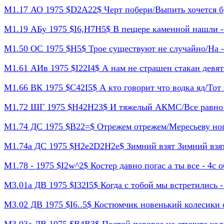
М1.17 АО 1975 $D2A22$ Черт побери/Выпить хочется бра
М1.19 АБу 1975 $I6,H7H5$ В пещере каменной нашли - 
М1.50 ОС 1975 $H5$ Трое существуют не случайно/На - 
М1.61 АИв 1975 $I22I4$ А нам не страшен стакан девяты
М1.66 ВК 1975 $C42I5$ А кто говорит что водка яд/Тот в 
М1.72 ШГ 1975 $H42H23$ И тяжелый АКМС/Все равно ког
М1.74 ДС 1975 $B22=$ Отрежем отрежем/Мересьеву ногу/
М1.74а ДС 1975 $H2e2D2H2e$ Зимний взят Зимний взят/
М1.78 - 1975 $I2w^2$ Костер давно погас а ты все - 4с о
М3.01а ДВ 1975 $I32I5$ Когда с тобой мы встретились - 
М3.02 ДВ 1975 $I6..5$ Костюмчик новенький колесики со