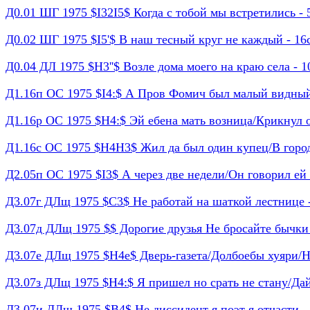
Д0.01 ШГ 1975 $I32I5$ Когда с тобой мы встретились - 5
Д0.02 ШГ 1975 $I5'$ В наш тесный круг не каждый - 16с 
Д0.04 ДЛ 1975 $H3''$ Возле дома моего на краю села - 10
Д1.16п ОС 1975 $I4:$ А Пров Фомич был малый видный/О
Д1.16р ОС 1975 $H4:$ Эй ебена мать возница/Крикнул он 
Д1.16с ОС 1975 $H4H3$ Жил да был один купец/В городе 
Д2.05п ОС 1975 $I3$ А через две недели/Он говорил ей -
Д3.07г ДЛщ 1975 $C3$ Не работай на шаткой лестнице - 
Д3.07д ДЛщ 1975 $$ Дорогие друзья Не бросайте бычки -
Д3.07е ДЛщ 1975 $H4e$ Дверь-газета/Долбоебы хуяри/Не 
Д3.07з ДЛщ 1975 $H4:$ Я пришел но срать не стану/Дайте
Д3.07и ДЛщ 1975 $B4$ Не диссидент я поэт я отчасти - 2