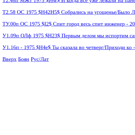
Т2.48п МЖт 1975 $I6w$ И когда все уже лежали на панел
Т2.58 ОС 1975 $H42H5$ Собрались на угощенье/Было Лев
ТУ.00п ОС 1975 $I2$ Спит город весь спит инженер - 20
У1.09п ОЛф 1975 $H23$ Первым делом мы испортим само
У1.16п - 1975 $H4e$ Ты сказала во четверг/Приходи ко - 
Вверх
Боян
Рус/Лат