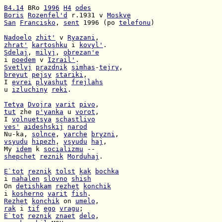
B4.14
 BRo 
1996
H4
odes
Boris
Rozenfel'd
 r.1931 v 
Moskve
San
Francisko
, 
sent
 1996 (po 
telefonu
)

Nadoelo
zhit'
 v 
Ryazani
zhrat'
kartoshku
 i 
kovyl'
Sdelaj
, 
milyj
, 
obrezan'e
i 
poedem
 v 
Izrail'
Svetlyj
prazdnik
simhas
-
tejry
breyut
pejsy
stariki
I 
evrei
plyashut
frejlahs
u 
izluchiny
reki
.

Tetya
Dvojra
varit
pivo
tut
 zhe 
p'yanka
 u 
vorot
I 
volnuetsya
schastlivo
ves'
aideshskij
narod
Nu-ka, 
solnce
, 
yarche
bryzni
vsyudu
hipezh
, 
vsyudu
haj
My 
idem
 k 
socializmu
shepchet
reznik
Morduhaj
.

E`tot
reznik
tolst
kak
bochka
i 
nahalen
slovno
shish
On 
detishkam
rezhet
konchik
i 
kosherno
varit
fish
Rezhet
konchik
 on 
umelo
rak
 i 
tif
ego
vragu
E`tot
reznik
znaet
delo