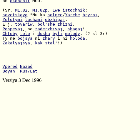
on 
okonchil
 MGU.

(Sr. 
M1.82
, 
M1.82p
. 
Ewe
istochnik
sovetskaya
 "Nu-ka 
solnce
/
Yarche
bryzni
Zolotymi
luchami
obzhigaj
E`j, 
tovariw
, 
bol'she
zhizni
Pospevaj
, ne 
zaderzhivaj
, 
shagaj
Chtoby
telo
 i 
dusha
byli
molody
Ty ne 
bojsya
 ni 
zhary
 i ni 
holoda
Zakalyajsya
, 
kak
stal'
!)

Vpered
Nazad
Boyan
Rus/Lat
Versiya 3 Dec 1996