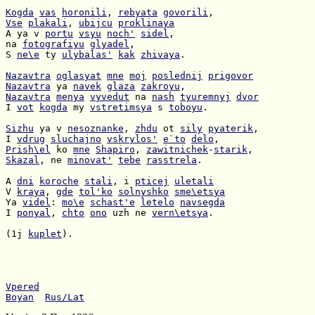
Kogda
vas
horonili
, 
rebyata
govorili
Vse
plakali
, 
ubijcu
proklinaya
A ya v 
portu
vsyu
noch'
sidel
na 
fotografiyu
glyadel
S 
ne\e
 ty 
ulybalas'
kak
zhivaya
.

Nazavtra
oglasyat
mne
moj
poslednij
prigovor
Nazavtra
 ya 
navek
glaza
zakroyu
Nazavtra
menya
vyvedut
 na 
nash
tyuremnyj
dvor
I 
vot
kogda
 my 
vstretimsya
 s 
toboyu
.

Sizhu
 ya v 
nesoznanke
, 
zhdu
 ot 
sily
pyaterik
I 
vdrug
sluchajno
vskrylos'
e`to
delo
Prish\el
 ko 
mne
Shapiro
, 
zawitnichek
-
starik
Skazal
, ne 
minovat'
tebe
rasstrela
.

A 
dni
koroche
stali
, i 
pticej
uletali
V 
kraya
, 
gde
tol'ko
solnyshko
sme\etsya
Ya 
videl
: 
mo\e
schast'e
letelo
navsegda
I 
ponyal
, 
chto
ono
 uzh ne 
vern\etsya
.

(1j 
kuplet
).

Vpered
Boyan
Rus/Lat