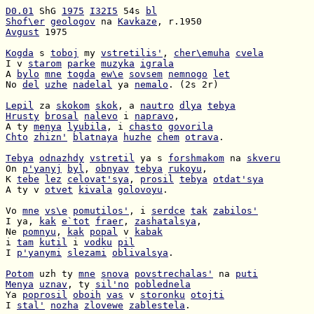
D0.01
 ShG 
1975
I32I5
 54s 
bl
Shof\er
geologov
 na 
Kavkaze
Avgust
 1975

Kogda
 s 
toboj
 my 
vstretilis'
, 
cher\emuha
cvela
I v 
starom
parke
muzyka
igrala
A 
bylo
mne
togda
ew\e
sovsem
nemnogo
let
No 
del
uzhe
nadelal
 ya 
nemalo
. (2s 2r)

Lepil
 za 
skokom
skok
, a 
nautro
dlya
tebya
Hrusty
brosal
nalevo
 i 
napravo
A ty 
menya
lyubila
, i 
chasto
govorila
Chto
zhizn'
blatnaya
huzhe
chem
otrava
.

Tebya
odnazhdy
vstretil
 ya s 
forshmakom
 na 
skveru
On 
p'yanyj
byl
, 
obnyav
tebya
rukoyu
K 
tebe
lez
celovat'sya
, 
prosil
tebya
otdat'sya
A ty v 
otvet
kivala
golovoyu
.

Vo 
mne
vs\e
pomutilos'
, i 
serdce
tak
zabilos'
I ya, 
kak
e`tot
fraer
, 
zashatalsya
Ne 
pomnyu
, 
kak
popal
 v 
kabak
i 
tam
kutil
 i 
vodku
pil
I 
p'yanymi
slezami
oblivalsya
.

Potom
 uzh ty 
mne
snova
povstrechalas'
 na 
puti
Menya
uznav
, ty 
sil'no
poblednela
Ya 
poprosil
oboih
vas
 v 
storonku
otojti
I 
stal'
nozha
zlovewe
zablestela
.
