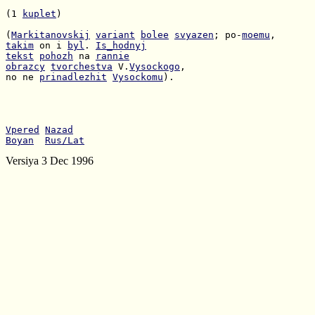
(1 
kuplet
)

(
Markitanovskij
variant
bolee
svyazen
; po-
moemu
takim
 on i 
byl
. 
Is_hodnyj
tekst
pohozh
 na 
rannie
obrazcy
tvorchestva
 V.
Vysockogo
no ne 
prinadlezhit
Vysockomu
).

Vpered
Nazad
Boyan
Rus/Lat
Versiya 3 Dec 1996