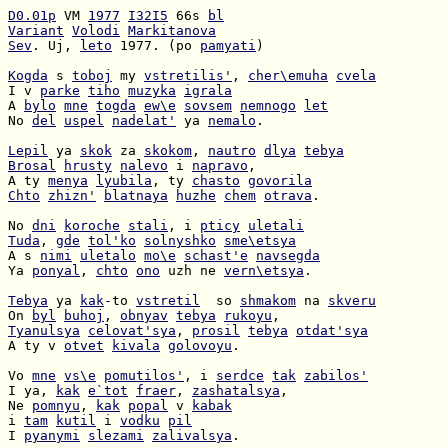
D0.01p
 VM 
1977
I32I5
 66s 
bl
Variant
Volodi
Markitanova
Sev
. Uj, 
leto
 1977. (po 
pamyati
)

Kogda
 s 
toboj
 my 
vstretilis'
, 
cher\emuha
cvela
I v 
parke
tiho
muzyka
igrala
A 
bylo
mne
togda
ew\e
sovsem
nemnogo
let
No 
del
uspel
nadelat'
 ya 
nemalo
.

Lepil
 ya 
skok
 za 
skokom
, 
nautro
dlya
tebya
Brosal
hrusty
nalevo
 i 
napravo
A ty 
menya
lyubila
, ty 
chasto
govorila
Chto
zhizn'
blatnaya
huzhe
chem
otrava
.

No 
dni
koroche
stali
, i 
pticy
uletali
Tuda
, 
gde
tol'ko
solnyshko
sme\etsya
A s 
nimi
uletalo
mo\e
schast'e
navsegda
Ya 
ponyal
, 
chto
ono
 uzh ne 
vern\etsya
.

Tebya
 ya 
kak
-to 
vstretil
  so 
shmakom
 na 
skveru
On 
byl
buhoj
, 
obnyav
tebya
rukoyu
Tyanulsya
celovat'sya
, 
prosil
tebya
otdat'sya
A ty v 
otvet
kivala
golovoyu
.

Vo 
mne
vs\e
pomutilos'
, i 
serdce
tak
zabilos'
I ya, 
kak
e`tot
fraer
, 
zashatalsya
Ne 
pomnyu
, 
kak
popal
 v 
kabak
i 
tam
kutil
 i 
vodku
pil
I 
pyanymi
slezami
zalivalsya
.
