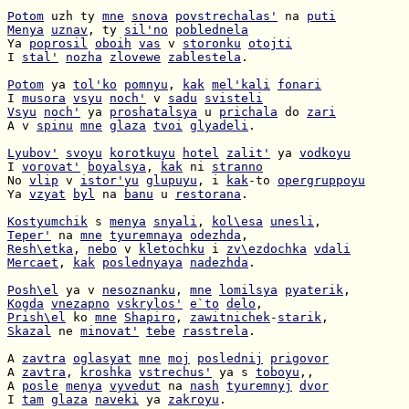
Potom
 uzh ty 
mne
snova
povstrechalas'
 na 
puti
Menya
uznav
, ty 
sil'no
poblednela
Ya 
poprosil
oboih
vas
 v 
storonku
otojti
I 
stal'
nozha
zlovewe
zablestela
.

Potom
 ya 
tol'ko
pomnyu
, 
kak
mel'kali
fonari
I 
musora
vsyu
noch'
 v 
sadu
svisteli
Vsyu
noch'
 ya 
proshatalsya
 u 
prichala
 do 
zari
A v 
spinu
mne
glaza
tvoi
glyadeli
.

Lyubov'
svoyu
korotkuyu
hotel
zalit'
 ya 
vodkoyu
I 
vorovat'
boyalsya
, 
kak
 ni 
stranno
No 
vlip
 v 
istor'yu
glupuyu
, i 
kak
-to 
opergruppoyu
Ya 
vzyat
byl
 na 
banu
 u 
restorana
.

Kostyumchik
 s 
menya
snyali
, 
kol\esa
unesli
Teper'
 na 
mne
tyuremnaya
odezhda
Resh\etka
, 
nebo
 v 
kletochku
 i 
zv\ezdochka
vdali
Mercaet
, 
kak
poslednyaya
nadezhda
.

Posh\el
 ya v 
nesoznanku
, 
mne
lomilsya
pyaterik
Kogda
vnezapno
vskrylos'
e`to
delo
Prish\el
 ko 
mne
Shapiro
, 
zawitnichek
-
starik
Skazal
 ne 
minovat'
tebe
rasstrela
.

A 
zavtra
oglasyat
mne
moj
poslednij
prigovor
A 
zavtra
, 
kroshka
vstrechus'
 ya s 
toboyu
A 
posle
menya
vyvedut
 na 
nash
tyuremnyj
dvor
I 
tam
glaza
naveki
 ya 
zakroyu
.
