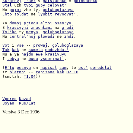
Skromnyj
fraer
 v 
galstuchke
 v 
polosochku
Stal
 uzh 
tvoi
guby
celovat'
No 
pojmi
 zhe ty, 
goluboglazaya
Chto
soldat
 ne 
lyubit
revnovat'
.

Ya 
domoj
priedu
e`toj
osen'yu
S 
krasivymi
znachkami
 na 
grudi
Tol'ko
 ty 
menya
, 
goluboglazaya
Na 
central'noj
plowadi
 ne 
zhdi
.

Vot
 i 
vse
 -- 
prowaj
, 
goluboglazaya
Tak
kak
 ne 
sumela
podozhdat'
Nu a ya 
najdu
ewe
krasivuyu
I 
tebya
 ne 
budu
vspominat'
.

(
E`tu
pesnyu
 on 
napisal
sam
, to 
est'
peredelal
iz 
blatnoj
 -- 
zapisana
kak
D2.16
(sm.tzh. 
T1.04
))

Vpered
Nazad
Boyan
Rus/Lat
Versiya 3 Dec 1996