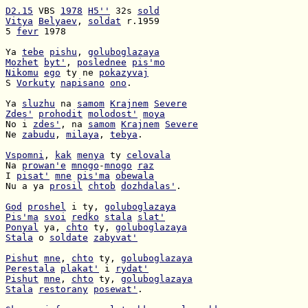
D2.15
 VBS 
1978
H5''
 32s 
sold
Vitya
Belyaev
, 
soldat
5 
fevr
 1978

Ya 
tebe
pishu
, 
goluboglazaya
Mozhet
byt'
, 
poslednee
pis'mo
Nikomu
ego
 ty ne 
pokazyvaj
S 
Vorkuty
napisano
ono
.

Ya 
sluzhu
 na 
samom
Krajnem
Severe
Zdes'
prohodit
molodost'
moya
No i 
zdes'
, na 
samom
Krajnem
Severe
Ne 
zabudu
, 
milaya
, 
tebya
.

Vspomni
, 
kak
menya
 ty 
celovala
Na 
prowan'e
mnogo
-
mnogo
raz
I 
pisat'
mne
pis'ma
obewala
Nu a ya 
prosil
chtob
dozhdalas'
.

God
proshel
 i ty, 
goluboglazaya
Pis'ma
svoi
redko
stala
slat'
Ponyal
 ya, 
chto
 ty, 
goluboglazaya
Stala
 o 
soldate
zabyvat'
Pishut
mne
, 
chto
 ty, 
goluboglazaya
Perestala
plakat'
 i 
rydat'
Pishut
mne
, 
chto
 ty, 
goluboglazaya
Stala
restorany
posewat'
.
