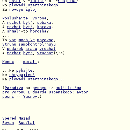
On 
sh\el
 v "
Turist
" ot "
Chajnika
Po 
plowadi
Dzerzhinskogo
Za 
novoyu
igloj
Poslushajte
, 
vorona
A 
mozhet
byt'
, 
sobaka
A 
mozhet
byt'
, 
korova
A 
shmal'
-to 
horosha
To 
vam
moch'\e
mazovoe
Strunu
samokontrol'nuyu
V 
podarok
srazu
vruchat
A 
mozhet
byt'
, 
vruchat
(\!a)

Konec
 -- 
moral'
:

...Ne 
pyhajte
Ne 
shmygajtes'
Na 
plowadi
Dzerzhinskogo
...

(
Parodiya
 na 
pesnyu
 iz 
mul'tfil'ma
pro
voronu
E`duarda
Uspenskogo
; 
avtor
pesni
 -- 
Yasnov
.)

Vpered
Nazad
Boyan
Rus/Lat