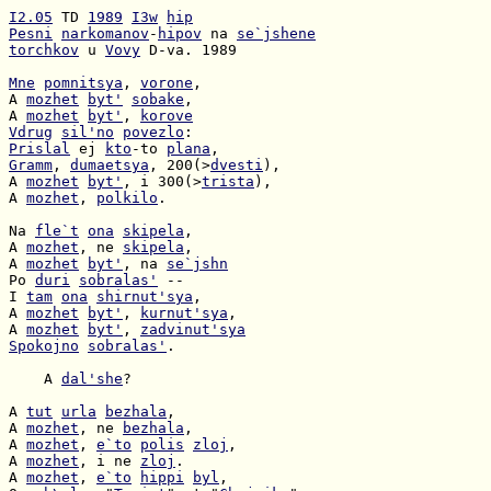
I2.05
 TD 
1989
I3w
hip
Pesni
narkomanov
-
hipov
 na 
se`jshene
torchkov
 u 
Vovy
 D-va. 1989

Mne
pomnitsya
, 
vorone
A 
mozhet
byt'
sobake
A 
mozhet
byt'
, 
korove
Vdrug
sil'no
povezlo
Prislal
 ej 
kto
-to 
plana
Gramm
, 
dumaetsya
, 200(>
dvesti
A 
mozhet
byt'
, i 300(>
trista
A 
mozhet
, 
polkilo
.

Na 
fle`t
ona
skipela
A 
mozhet
, ne 
skipela
A 
mozhet
byt'
, na 
se`jshn
Po 
duri
sobralas'
I 
tam
ona
shirnut'sya
A 
mozhet
byt'
, 
kurnut'sya
A 
mozhet
byt'
, 
zadvinut'sya
Spokojno
sobralas'
.

    A 
dal'she
?

A 
tut
urla
bezhala
A 
mozhet
, ne 
bezhala
A 
mozhet
, 
e`to
polis
zloj
A 
mozhet
, i ne 
zloj
A 
mozhet
, 
e`to
hippi
byl