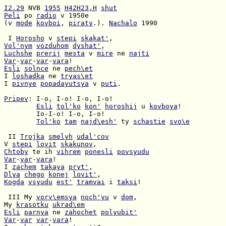
I2.29
 NVB 
1955
H42H23,H
shut
Peli
 po 
radio
(v 
mode
kovboi
, 
piraty
.). 
Nachalo
 1990

 I 
Horosho
 v 
stepi
skakat'
Vol'nym
vozduhom
dyshat'
Luchshe
prerij
mesta
 v 
mire
 ne 
najti
Var
-
var
-
var
-
vara
Esli
solnce
 ne 
pech\et
I 
loshadka
 ne 
tryas\et
I 
pivnye
popadayutsya
 v 
puti
.

Pripev
Esli
tol'ko
kon'
horoshij
 u 
kovboya
Tol'ko
tam
najd\esh'
 ty 
schastie
svo\e
 II 
Trojka
smelyh
udal'cov
V 
stepi
lovit
skakunov
Chtoby
 te ih 
vihrem
ponesli
povsyudu
Var
-
var
-
vara
I 
zachem
takaya
pryt'
Dlya
chego
konej
lovit'
Kogda
vsyudu
est'
tramvai
 i 
taksi
!

 III My 
vorv\emsya
noch'yu
 v 
dom
My 
krasotku
ukrad\em
Esli
parnya
 ne 
zahochet
polyubit'
Var
-
var
var
-
vara