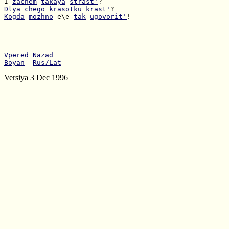
I 
zachem
takaya
strast'
Dlya
chego
krasotku
krast'
Kogda
mozhno
 e\e 
tak
ugovorit'
!

Vpered
Nazad
Boyan
Rus/Lat
Versiya 3 Dec 1996