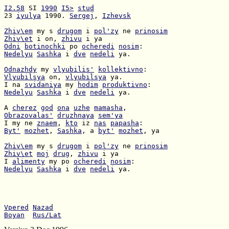
I2.58
 SI 
1990
I5>
stud
23 
iyulya
 1990. 
Sergej
, 
Izhevsk
Zhiv\em
 my s 
drugom
 i 
pol'zy
 ne 
prinosim
Zhiv\et
 i on, 
zhivu
Odni
botinochki
 po 
ocheredi
nosim
Nedelyu
Sashka
 i 
dve
nedeli
 ya.

Odnazhdy
 my 
vlyubilis'
kollektivno
Vlyubilsya
 on, 
vlyubilsya
I na 
svidaniya
 my 
hodim
produktivno
Nedelyu
Sashka
 i 
dve
nedeli
 ya.

A 
cherez
god
ona
uzhe
mamasha
Obrazovalas'
druzhnaya
sem'ya
I my ne 
znaem
, 
kto
 iz 
nas
papasha
Byt'
mozhet
, 
Sashka
, a 
byt'
mozhet
, ya

Zhiv\em
 my s 
drugom
 i 
pol'zy
 ne 
prinosim
Zhiv\et
moj
drug
, 
zhivu
I 
alimenty
 my po 
ocheredi
nosim
Nedelyu
Sashka
 i 
dve
nedeli
 ya.

Vpered
Nazad
Boyan
Rus/Lat