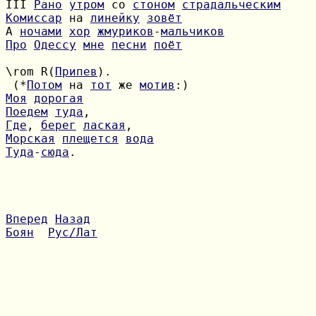
III 
Рано
утром
 со 
стоном
страдальческим
Комиссар
 на 
линейку
зовёт
А 
ночами
хор
жмуриков
-
мальчиков
Про
Одессу
мне
песни
поёт
\rom R(
Припев
 (*
Потом
 на 
тот
 же 
мотив
Моя
дорогая
Поедем
туда
Где
, 
берег
лаская
Морская
плещется
вода
Туда
-
сюда
.

Вперед
Назад
Боян
Рус/Лат