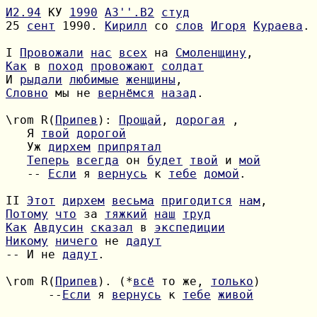
И2.94
 КУ 
1990
A3''.B2
студ
25 
сент
 1990. 
Кирилл
 со 
слов
Игоря
Кураева
.

I 
Провожали
нас
всех
 на 
Смоленщину
Как
 в 
поход
провожают
солдат
И 
рыдали
любимые
женщины
Словно
 мы не 
вернёмся
назад
.

\rom R(
Припев
): 
Прощай
, 
дорогая
   Я 
твой
дорогой
   Уж 
дирхем
припрятал
Теперь
всегда
 он 
будет
твой
 и 
мой
   -- 
Если
 я 
вернусь
 к 
тебе
домой
.

II 
Этот
дирхем
весьма
пригодится
нам
Потому
что
 за 
тяжкий
наш
труд
Как
Авдусин
сказал
 в 
экспедиции
Никому
ничего
 не 
дадут
-- И не 
дадут
.

\rom R(
Припев
). (*
всё
 то же, 
только
      --
Если
 я 
вернусь
 к 
тебе
живой