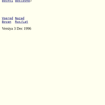
pochti
doslovno
)

Vpered
Nazad
Boyan
Rus/Lat
Versiya 3 Dec 1996