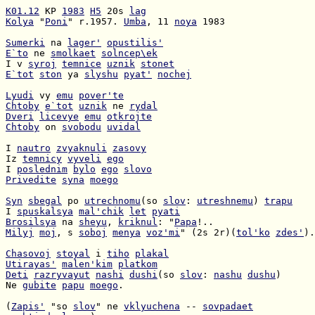
K01.12
 KP 
1983
H5
 20s 
lag
Kolya
 "
Poni
" r.1957. 
Umba
, 11 
noya
 1983

Sumerki
 na 
lager'
opustilis'
E`to
 ne 
smolkaet
solncep\ek
I v 
syroj
temnice
uznik
stonet
E`tot
ston
 ya 
slyshu
pyat'
nochej
Lyudi
 vy 
emu
pover'te
Chtoby
e`tot
uznik
 ne 
rydal
Dveri
licevye
emu
otkrojte
Chtoby
 on 
svobodu
uvidal
I 
nautro
zvyaknuli
zasovy
Iz 
temnicy
vyveli
ego
I 
poslednim
bylo
ego
slovo
Privedite
syna
moego
Syn
sbegal
 po 
utrechnomu
(so 
slov
: 
utreshnemu
) 
trapu
I 
spuskalsya
mal'chik
let
pyati
Brosilsya
 na 
sheyu
, 
kriknul
: "
Papa
Milyj
moj
, s 
soboj
menya
voz'mi
" (2s 2r)(
tol'ko
zdes'
).

Chasovoj
stoyal
 i 
tiho
plakal
Utirayas'
malen'kim
platkom
Deti
razryvayut
nashi
dushi
(so 
slov
: 
nashu
dushu
Ne 
gubite
papu
moego
.

(
Zapis'
 "so 
slov
" ne 
vklyuchena
 -- 
sovpadaet