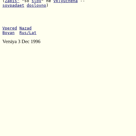
(
Zapis'
 "so 
slov
" ne 
vklyuchena
sovpadaet
doslovno
)

Vpered
Nazad
Boyan
Rus/Lat
Versiya 3 Dec 1996