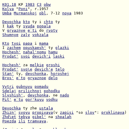
K01.18
 KP 
1983
C3
obw
Kolya
 "
Poni
Umba
Murmanskoj
obl
, 7-12 
noya
 1983

Devochka
kto
 ty i 
chto
I 
kak
 ty 
syuda
popala
V 
gryaznye
e`ti
 do 
rvoty
Shumnye
zaly
vokzala
Kto
tvoi
papa
 i 
mama
I 
zachem
opuskaesh'
 ty 
glazki
Hochesh'
nahal'nomu
hamu
Prodat'
svoi
devich'i
laski
Hochesh'
 za 
melkie
groshi
Prodat'
svo\e
devich'e
telo
Stan'
 ty, 
devchonka
, 
horoshej
Bros'
e`to
gryaznoe
delo
Vytri
gubnuyu
pomadu
Sdelaj
prilichnoj
pohodku
Slyshish'
, 
devchonka
, ne 
nado
Pit'
e`tu
gor'kuyu
vodku
Devochka
 ty zhe 
ustala
Zhizn'
svoyu
propivaya
(v 
zapisi
 "so 
slov
": 
proklinaya
Zhd\et
tebya
gibel'
 na 
shpalah
Poezda
ili
tramvaya
.
