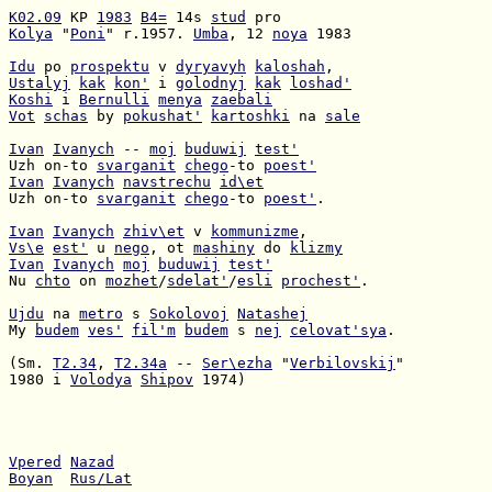
K02.09
 KP 
1983
B4=
 14s 
stud
Kolya
 "
Poni
" r.1957. 
Umba
, 12 
noya
 1983

Idu
 po 
prospektu
 v 
dyryavyh
kaloshah
Ustalyj
kak
kon'
 i 
golodnyj
kak
loshad'
Koshi
 i 
Bernulli
menya
zaebali
Vot
schas
 by 
pokushat'
kartoshki
 na 
sale
Ivan
Ivanych
 -- 
moj
buduwij
test'
Uzh on-to 
svarganit
chego
-to 
poest'
Ivan
Ivanych
navstrechu
id\et
Uzh on-to 
svarganit
chego
-to 
poest'
.

Ivan
Ivanych
zhiv\et
 v 
kommunizme
Vs\e
est'
 u 
nego
, ot 
mashiny
 do 
klizmy
Ivan
Ivanych
moj
buduwij
test'
Nu 
chto
 on 
mozhet
/
sdelat'
/
esli
prochest'
.

Ujdu
 na 
metro
 s 
Sokolovoj
Natashej
My 
budem
ves'
fil'm
budem
 s 
nej
celovat'sya
.

(Sm. 
T2.34
, 
T2.34a
 -- 
Ser\ezha
 "
Verbilovskij
1980 i 
Volodya
Shipov
 1974)

Vpered
Nazad
Boyan
Rus/Lat