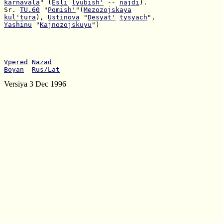
karnavala
" (
Esli
lyubish'
 -- 
najdi
Sr. 
TU.60
 "
Pomish'
"(
Mezozojskaya
kul'tura
), 
Ustinova
 "
Desyat'
tysyach
Yashinu
 "
Kajnozojskuyu
")

Vpered
Nazad
Boyan
Rus/Lat
Versiya 3 Dec 1996