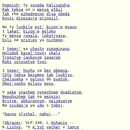
Pomnish'
 ty 
soseda
Palisandra
Kak
tebya
 on u 
menya
otbil
Tak
 zhe 
ezhednevno
dlya
obeda
Kosti
dinozavra
prinosil
.

No ty 
lyubila
est'
bizon'e
myaso
I 
lakat'
bizon'e
moloko
Ty 
menya
rugala
, 
lobotryasa
Esli
 ne 
prin\es
 ya 
nichego
.

I 
teper'
 ya 
chasto
vspominayu
Holodok
bazal'tovoj
skaly
Tronutye
laskovym
zagarom
Ruki
volosatye
tvoi
.

I 
teper'
hozhu
 ya 
bez
obmana
Chto
tebya
bezumno
tak
lyublyu
Cheloveka
 s 
golovy
 do 
pyatok
Obez'yanku
miluyu
moyu
.

V 
veke
vnashem
nyneshnem
dvadcatom
Nepohozhem
tak
 na 
mezozoj
Britym
, 
akkuratnym
, 
neizmyatym
Na 
svidan'e
 ya 
idu
 s 
toboj
.

"
Davno
slyshal
, 
nahuj
..."

(
Obrazec
: VLP.330, L.
Oshanin
K.
Listov
, "V 
e`tot
vecher
 v 
tance