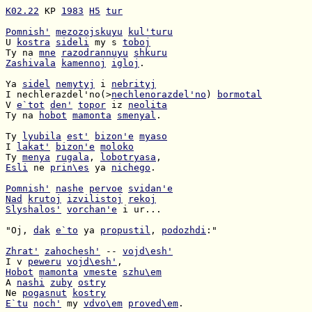
K02.22
 KP 
1983
H5
tur
Pomnish'
mezozojskuyu
kul'turu
U 
kostra
sideli
 my s 
toboj
Ty na 
mne
razodrannuyu
shkuru
Zashivala
kamennoj
igloj
.

Ya 
sidel
nemytyj
 i 
nebrityj
I nechlerazdel'no(>
nechlenorazdel'no
) 
bormotal
V 
e`tot
den'
topor
 iz 
neolita
Ty na 
hobot
mamonta
smenyal
.

Ty 
lyubila
est'
bizon'e
myaso
I 
lakat'
bizon'e
moloko
Ty 
menya
rugala
, 
lobotryasa
Esli
 ne 
prin\es
 ya 
nichego
.

Pomnish'
nashe
pervoe
svidan'e
Nad
krutoj
izvilistoj
rekoj
Slyshalos'
vorchan'e
 i ur...

"Oj, 
dak
e`to
 ya 
propustil
, 
podozhdi
:"

Zhrat'
zahochesh'
 -- 
vojd\esh'
I v 
peweru
vojd\esh'
Hobot
mamonta
vmeste
szhu\em
A 
nashi
zuby
ostry
Ne 
pogasnut
kostry
E`tu
noch'
 my 
vdvo\em
proved\em
.
