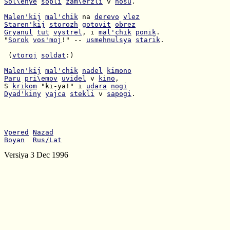
Sol\enye
sopli
zam\erzli
 v 
nosu
.

Malen'kij
mal'chik
 na 
derevo
vlez
Staren'kij
storozh
gotovit
obrez
Gryanul
tut
vystrel
, i 
mal'chik
ponik
"
Sorok
vos'moj
!" -- 
usmehnulsya
starik
.

 (
vtoroj
soldat
:)

Malen'kij
mal'chik
nadel
kimono
Paru
pri\emov
uvidel
 v 
kino
S 
krikom
 "ki-ya!" i 
udara
nogi
Dyad'kiny
yajca
stekli
 v 
sapogi
.

Vpered
Nazad
Boyan
Rus/Lat
Versiya 3 Dec 1996