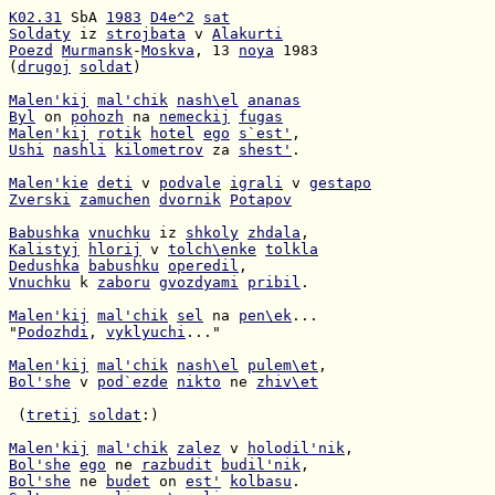
K02.31
 SbA 
1983
D4e^2
sat
Soldaty
 iz 
strojbata
 v 
Alakurti
Poezd
Murmansk
-
Moskva
, 13 
noya
(
drugoj
soldat
)

Malen'kij
mal'chik
nash\el
ananas
Byl
 on 
pohozh
 na 
nemeckij
fugas
Malen'kij
rotik
hotel
ego
s`est'
Ushi
nashli
kilometrov
 za 
shest'
.

Malen'kie
deti
 v 
podvale
igrali
 v 
gestapo
Zverski
zamuchen
dvornik
Potapov
Babushka
vnuchku
 iz 
shkoly
zhdala
Kalistyj
hlorij
 v 
tolch\enke
tolkla
Dedushka
babushku
operedil
Vnuchku
 k 
zaboru
gvozdyami
pribil
.

Malen'kij
mal'chik
sel
 na 
pen\ek
"
Podozhdi
, 
vyklyuchi
..."

Malen'kij
mal'chik
nash\el
pulem\et
Bol'she
 v 
pod`ezde
nikto
 ne 
zhiv\et
 (
tretij
soldat
:)

Malen'kij
mal'chik
zalez
 v 
holodil'nik
Bol'she
ego
 ne 
razbudit
budil'nik
Bol'she
 ne 
budet
 on 
est'
kolbasu