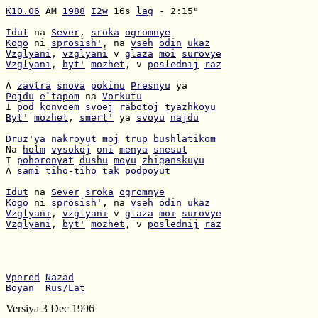
K10.06
 AM 
1988
I2w
 16s 
lag
 - 2:15"

Idut
 na 
Sever
, 
sroka
ogromnye
Kogo
 ni 
sprosish'
, na 
vseh
odin
ukaz
Vzglyani
, 
vzglyani
 v 
glaza
moi
surovye
Vzglyani
, 
byt'
mozhet
, v 
poslednij
raz
A 
zavtra
snova
pokinu
Presnyu
Pojdu
e`tapom
 na 
Vorkutu
I 
pod
konvoem
svoej
rabotoj
tyazhkoyu
Byt'
mozhet
, 
smert'
 ya 
svoyu
najdu
Druz'ya
nakroyut
moj
trup
bushlatikom
Na 
holm
vysokoj
oni
menya
snesut
I 
pohoronyat
dushu
moyu
zhiganskuyu
A 
sami
tiho
-
tiho
tak
podpoyut
Idut
 na 
Sever
sroka
ogromnye
Kogo
 ni 
sprosish'
, na 
vseh
odin
ukaz
Vzglyani
, 
vzglyani
 v 
glaza
moi
surovye
Vzglyani
, 
byt'
mozhet
, v 
poslednij
raz
Vpered
Nazad
Boyan
Rus/Lat
Versiya 3 Dec 1996