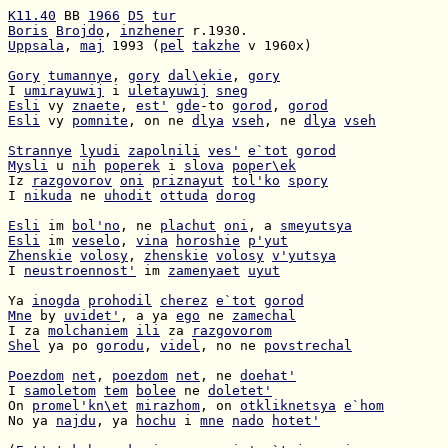
K11.40
 BB 
1966
D5
tur
Boris
Brojdo
, 
inzhener
Uppsala
, 
maj
 1993 (
pel
takzhe
 v 1960x)

Gory
tumannye
, 
gory
dal\ekie
, 
gory
I 
umirayuwij
 i 
uletayuwij
sneg
Esli
 vy 
znaete
, 
est'
gde
-to 
gorod
, 
gorod
Esli
 vy 
pomnite
, on ne 
dlya
vseh
, ne 
dlya
vseh
Strannye
lyudi
zapolnili
ves'
e`tot
gorod
Mysli
 u 
nih
poperek
 i 
slova
poper\ek
Iz 
razgovorov
oni
priznayut
tol'ko
spory
I 
nikuda
 ne 
uhodit
ottuda
dorog
Esli
 im 
bol'no
, ne 
plachut
oni
, a 
smeyutsya
Esli
 im 
veselo
, 
vina
horoshie
p'yut
Zhenskie
volosy
, 
zhenskie
volosy
v'yutsya
I 
neustroennost'
 im 
zamenyaet
uyut
Ya 
inogda
prohodil
cherez
e`tot
gorod
Mne
 by 
uvidet'
, a ya 
ego
 ne 
zamechal
I za 
molchaniem
ili
 za 
razgovorom
Shel
 ya po 
gorodu
, 
videl
, no ne 
povstrechal
Poezdom
net
, 
poezdom
net
, ne 
doehat'
I 
samoletom
tem
bolee
 ne 
doletet'
On 
promel'kn\et
mirazhom
, on 
otkliknetsya
e`hom
No ya 
najdu
, ya 
hochu
 i 
mne
nado
hotet'