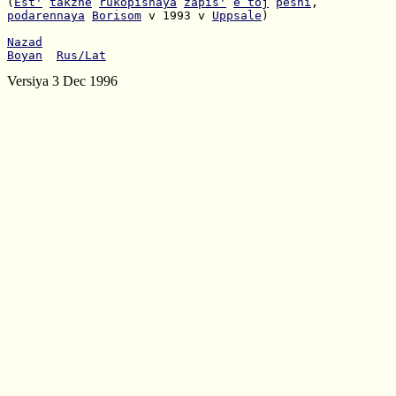
(
Est'
takzhe
rukopisnaya
zapis'
e`toj
pesni
podarennaya
Borisom
 v 1993 v 
Uppsale
)

Nazad
Boyan
Rus/Lat
Versiya 3 Dec 1996