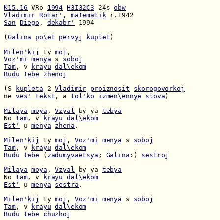
K15.16
 VRo 
1994
H3I32C3
 24s 
obw
Vladimir
Rotar'
, 
matematik
San
Diego
, 
dekabr'
 1994

(
Galina
po\et
pervyj
kuplet
)

Milen'kij
 ty 
moj
Voz'mi
menya
 s 
soboj
Tam
, v 
krayu
dal\ekom
Budu
tebe
zhenoj
(S 
kupleta
 2 
Vladimir
proiznosit
skorogovorkoj
ne 
ves'
tekst
, a 
tol'ko
izmen\ennye
slova
)

Milaya
moya
, 
Vzyal
 by ya 
tebya
No 
tam
, v 
krayu
dal\ekom
Est'
 u 
menya
zhena
.

Milen'kij
 ty 
moj
, 
Voz'mi
menya
 s 
soboj
Tam
, v 
krayu
dal\ekom
Budu
tebe
 (
zadumyvaetsya
; 
Galina
:) 
sestroj
Milaya
moya
, 
Vzyal
 by ya 
tebya
No 
tam
, v 
krayu
dal\ekom
Est'
 u 
menya
sestra
.

Milen'kij
 ty 
moj
, 
Voz'mi
menya
 s 
soboj
Tam
, v 
krayu
dal\ekom
Budu
tebe
chuzhoj