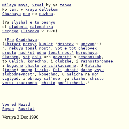
Milaya
moya
, 
Vzyal
 by ya 
tebya
No 
tam
, v 
krayu
dal\ekom
Chuzhaya
mne
 ne 
nuzhna
.

(Ya 
slyshal
e`tu
pesnyu
ot 
studenta
matematika
Sergeya
Eliseeva
 v 1976)

 (
Pro
Okudzhavu
(
Chitaet
pervyj
kuplet
 "
Neistov
 i 
upryam
"..
nekuyu
tonal'nost'
. 
Vot
e`tot
chelovek
prosto
nash\el
odnu
tonal'nost'
horoshuyu
Skazhem
, 
vot
esli
 uzh 
govorit'
 o 
pesennikah
to 
Galich
, 
konechno
, i 
glubzhe
, i 
raznostoronnee
i 
bogache
chisto
versifikacionno
. U 
Galicha
(
tozhe
) 
mnogo
liriki
. 
Esli
ubrat'
dazhe
vsyu
zlobodnevnost'
, 
konechno
, u 
Galicha
 na 
moj
vzglyad
, i 
obrazy
sil'nee
, ya 
skazhu
: 
chisto
versifikacionno
, 
chisto
poe`ticheski
."

Vpered
Nazad
Boyan
Rus/Lat
Versiya 3 Dec 1996