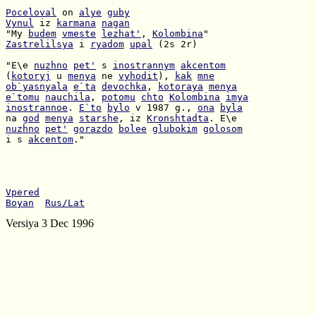
Poceloval
 on 
alye
guby
Vynul
 iz 
karmana
nagan
"My 
budem
vmeste
lezhat'
, 
Kolombina
Zastrelilsya
 i 
ryadom
upal
 (2s 2r)

"E\e 
nuzhno
pet'
 s 
inostrannym
akcentom
(
kotoryj
 u 
menya
 ne 
vyhodit
), 
kak
mne
ob`yasnyala
e`ta
devochka
, 
kotoraya
menya
e`tomu
nauchila
, 
potomu
chto
Kolombina
imya
inostrannoe
. 
E`to
bylo
 v 1987 g., 
ona
byla
na 
god
menya
starshe
, iz 
Kronshtadta
nuzhno
pet'
gorazdo
bolee
glubokim
golosom
i s 
akcentom
."

Vpered
Boyan
Rus/Lat
Versiya 3 Dec 1996