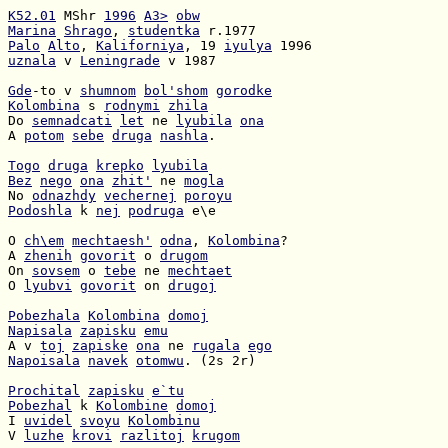
K52.01
 MShr 
1996
A3>
obw
Marina
Shrago
, 
studentka
Palo
Alto
, 
Kaliforniya
, 19 
iyulya
uznala
 v 
Leningrade
 v 1987

Gde
-to v 
shumnom
bol'shom
gorodke
Kolombina
 s 
rodnymi
zhila
Do 
semnadcati
let
 ne 
lyubila
ona
A 
potom
sebe
druga
nashla
.

Togo
druga
krepko
lyubila
Bez
nego
ona
zhit'
 ne 
mogla
No 
odnazhdy
vechernej
poroyu
Podoshla
 k 
nej
podruga
 e\e

O 
ch\em
mechtaesh'
odna
, 
Kolombina
A 
zhenih
govorit
 o 
drugom
On 
sovsem
 o 
tebe
 ne 
mechtaet
O 
lyubvi
govorit
 on 
drugoj
Pobezhala
Kolombina
domoj
Napisala
zapisku
emu
A v 
toj
zapiske
ona
 ne 
rugala
ego
Napoisala
navek
otomwu
. (2s 2r)

Prochital
zapisku
e`tu
Pobezhal
 k 
Kolombine
domoj
I 
uvidel
svoyu
Kolombinu
V 
luzhe
krovi
razlitoj
krugom