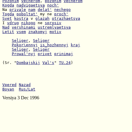
Pozdnim
vecherom
, 
pozdnim
vecherom
Kogda
nadvigaetsya
noch'
Na 
privale
nam
delat'
nechego
Togda
poboltat'
 my ne 
proch'
Svet
kostra
 v 
glazah
otrazhaetsya
I 
vdrug
nikogo
 ne 
sprosiv
Nad
vershinami
ustremlyaetsya
Letit
vsem
znakomyj
motiv
Seliger
, 
Seliger
Pokor\ennyj
is_hozhennyj
kraj
Seliger
, 
Seliger
Prowal'nyj
privet
prinimaj
(Sr. "
Dombajskij
Val's
" 
TU.24
)

Vpered
Nazad
Boyan
Rus/Lat
Versiya 3 Dec 1996