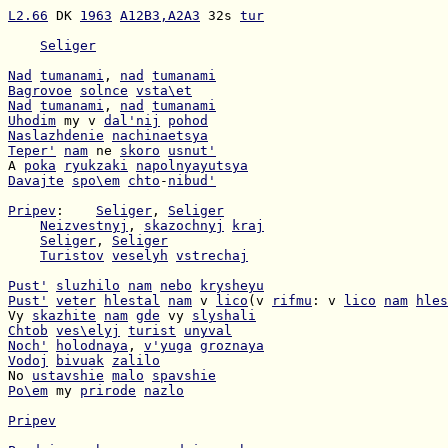
L2.66
 DK 
1963
A12B3,A2A3
 32s 
tur
Seliger
Nad
tumanami
, 
nad
tumanami
Bagrovoe
solnce
vsta\et
Nad
tumanami
, 
nad
tumanami
Uhodim
 my v 
dal'nij
pohod
Naslazhdenie
nachinaetsya
Teper'
nam
 ne 
skoro
usnut'
A 
poka
ryukzaki
napolnyayutsya
Davajte
spo\em
chto
-
nibud'
Pripev
:    
Seliger
, 
Seliger
Neizvestnyj
, 
skazochnyj
kraj
Seliger
, 
Seliger
Turistov
veselyh
vstrechaj
Pust'
sluzhilo
nam
nebo
krysheyu
Pust'
veter
hlestal
nam
 v 
lico
(v 
rifmu
: v 
lico
nam
hles
Vy 
skazhite
nam
gde
 vy 
slyshali
Chtob
ves\elyj
turist
unyval
Noch'
holodnaya
, 
v'yuga
groznaya
Vodoj
bivuak
zalilo
No 
ustavshie
malo
spavshie
Po\em
 my 
prirode
nazlo
Pripev