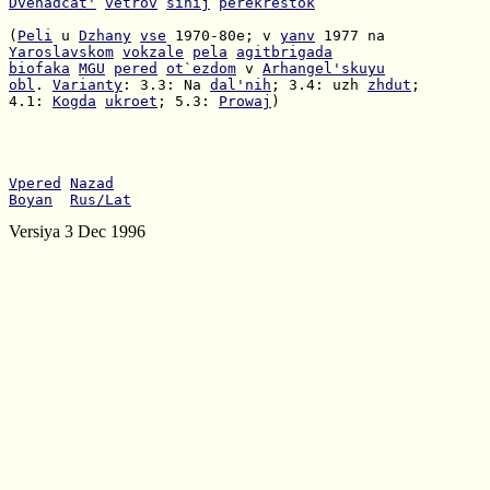
Dvenadcat'
vetrov
sinij
perekrestok
(
Peli
 u 
Dzhany
vse
 1970-80e; v 
yanv
Yaroslavskom
vokzale
pela
agitbrigada
biofaka
MGU
pered
ot`ezdom
 v 
Arhangel'skuyu
obl
. 
Varianty
: 3.3: Na 
dal'nih
; 3.4: uzh 
zhdut
4.1: 
Kogda
ukroet
; 5.3: 
Prowaj
)

Vpered
Nazad
Boyan
Rus/Lat
Versiya 3 Dec 1996