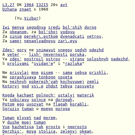
L3.27
 DK 
1964
I32I5
 20s 
avt
Dzhana
znaet
 s 1960

     (Yu.
Vizbor
)

Iwi
menya
segodnya
sredi
bol'shih
dorog
Za 
okeanom
, za 
bol'shoj
vodoyu
Za 
sinim
perekr\.estkom
dvenadcati
vetrov
Za 
samoj
nenaglyadnoyu
zar\.eyu
Zdes'
gory
 ne 
snimayut
snegov
sedyh
odezhd
A 
veter
 -- 
lish'
nevernosti
poruka
Ya 
zdes'
postroil
ostrov
 -- 
stranu
sploshnyh
nadezhd
S 
prolivami
 "
svidan'e
" i "
razluka
"

Ne 
prisylaj
mne
pisem
 -- 
sama
sebya
prishli
Ne 
sprashivaya
tonkogo
soveta
Na 
nezhnyh
poberezh'yah
kochuyuwej
zemli
Kotoryj
god
vs\.e
zhdut
tebya
rassvety
Kogda
kachaet
polnoch'
ustalyj
materik
Ya 
sobirayu
solnce
 na 
dorogah
Potom
ego
uvozyat
 na 
flagah
korabli
Sgruziv
tuman
 u 
moego
poroga
Tuman
plyvet
nad
morem
V 
dushe
moej
tuman
Vse
kazhetsya
tak
prosto
 i 
neprosto
Derzhis'
, 
moya
stolica
, 
zelenyj
okean