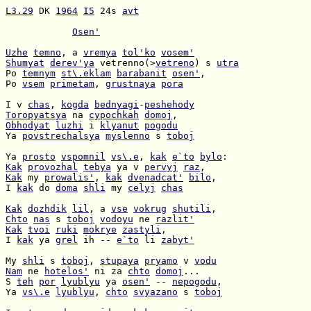
L3.29
 DK 
1964
I5
 24s 
avt
Osen'
Uzhe
temno
, a 
vremya
tol'ko
vosem'
Shumyat
derev'ya
 vetrenno(>
vetreno
) s 
utra
Po 
temnym
st\.eklam
barabanit
osen'
Po 
vsem
primetam
, 
grustnaya
pora
I v 
chas
, 
kogda
bednyagi
-
peshehody
Toropyatsya
 na 
cypochkah
domoj
Obhodyat
luzhi
 i 
klyanut
pogodu
Ya 
povstrechalsya
myslenno
 s 
toboj
Ya 
prosto
vspomnil
vs\.e
, 
kak
e`to
bylo
Kak
provozhal
tebya
 ya v 
pervyj
raz
Kak
 my 
prowalis'
, 
kak
dvenadcat'
bilo
I 
kak
 do 
doma
shli
 my 
celyj
chas
Kak
dozhdik
lil
, a 
vse
vokrug
shutili
Chto
nas
 s 
toboj
vodoyu
 ne 
razlit'
Kak
tvoi
ruki
mokrye
zastyli
I 
kak
 ya 
grel
 ih -- 
e`to
 li 
zabyt'
My 
shli
 s 
toboj
, 
stupaya
pryamo
 v 
vodu
Nam
 ne 
hotelos'
 ni za 
chto
domoj
S 
teh
por
lyublyu
 ya 
osen'
 -- 
nepogodu
Ya 
vs\.e
lyublyu
, 
chto
svyazano
 s 
toboj