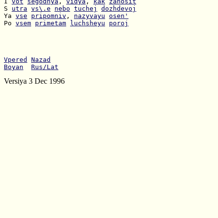
I 
vot
segodnya
, 
vidya
, 
kak
zanosit
S 
utra
vs\.e
nebo
tuchej
dozhdevoj
Ya 
vse
pripomniv
, 
nazyvayu
osen'
Po 
vsem
primetam
luchsheyu
poroj
Vpered
Nazad
Boyan
Rus/Lat
Versiya 3 Dec 1996