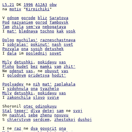
L5.21
 DK 
1996
A12A3
obw
na 
motiv
 "
Kirpichiki
"

V 
odnom
gorode
bliz
Saratova
Pod
nazvaniem
gorod
Tambovsk
Tam
zhila
sem'ya
nebogataya
I 
mat'
blednaya
tochno
kak
vosk
Dolgo
muchilas'
razneschastnaya
I 
sobralas'
pokinut'
nash
svet
Pozvala
ona
svoih
detushek
I 
dala
 im 
poslednij
sovet
Mily
detushki
, 
pokidayu
vas
Ploho
budet
bez
mamki
vam
zhit'
Ne 
odenut
vas
, ne 
obuyut
vas
I 
golodnym
pridetsya
hodit'
Poglyadev
 na 
nih
mat'
zaplakala
I 
vzdohnula
ona
tyazhelo
Mily
detushki
, 
pokidayu
vas
I 
zakonchila
slovo
svo\e
Shoronil 
otec
odinokuyu
Stal
teper'
dlya
detej
sam
 ne 
svoj
On 
nash\el
sebe
zhenu
novuyu
S 
ch\erstvym
serdcem
, 
zhestokoj
dushoj
I ne 
raz
 ne 
dva
govorit
ona