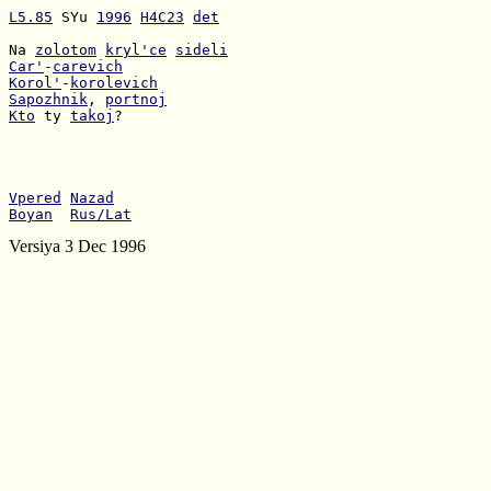
L5.85
 SYu 
1996
H4C23
det
Na 
zolotom
kryl'ce
sideli
Car'
-
carevich
Korol'
-
korolevich
Sapozhnik
, 
portnoj
Kto
 ty 
takoj
?

Vpered
Nazad
Boyan
Rus/Lat
Versiya 3 Dec 1996