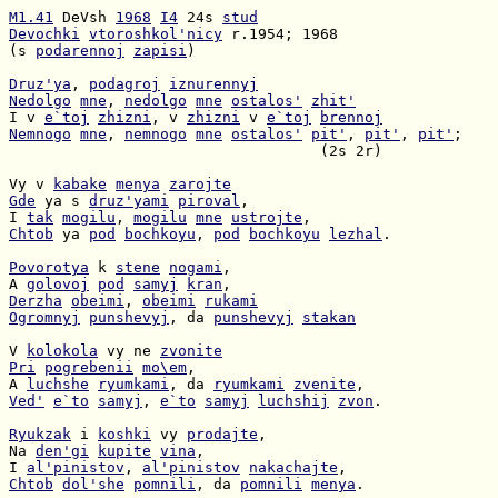
M1.41
 DeVsh 
1968
I4
 24s 
stud
Devochki
vtoroshkol'nicy
(s 
podarennoj
zapisi
)

Druz'ya
, 
podagroj
iznurennyj
Nedolgo
mne
, 
nedolgo
mne
ostalos'
zhit'
I v 
e`toj
zhizni
, v 
zhizni
 v 
e`toj
brennoj
Nemnogo
mne
, 
nemnogo
mne
ostalos'
pit'
, 
pit'
, 
pit'
                                   (2s 2r)

Vy v 
kabake
menya
zarojte
Gde
 ya s 
druz'yami
piroval
I 
tak
mogilu
, 
mogilu
mne
ustrojte
Chtob
 ya 
pod
bochkoyu
, 
pod
bochkoyu
lezhal
.

Povorotya
 k 
stene
nogami
A 
golovoj
pod
samyj
kran
Derzha
obeimi
, 
obeimi
rukami
Ogromnyj
punshevyj
, da 
punshevyj
stakan
V 
kolokola
 vy ne 
zvonite
Pri
pogrebenii
mo\em
A 
luchshe
ryumkami
, da 
ryumkami
zvenite
Ved'
e`to
samyj
, 
e`to
samyj
luchshij
zvon
.

Ryukzak
 i 
koshki
 vy 
prodajte
Na 
den'gi
kupite
vina
I 
al'pinistov
, 
al'pinistov
nakachajte
Chtob
dol'she
pomnili
, da 
pomnili
menya
.
