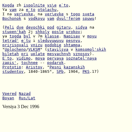
Kogda
 zh 
ispolnite
vs\e
e`to
Ya 
vam
 za 
e`to
otplachu
I na 
ver\evke
, na 
ver\evke
 s 
togo
sveta
Bochonok
 s 
vodkoyu
vam
dyul'ferom
spuwu
!

(
Peli
dve
devochki
pod
gitaru
, 
sidya
stupen'kah
 2j 
shkoly
posle
urokov
ya 
togda
byl
 v 7m 
klasse
. 
Napisav
 v 
moyu
tetrad'
e`tu
 i 
sleduyuwuyu
pesnyu
pririsovali
vnizu
podobie
shtampa
"
Uplocheno
/
VLKSM
" (
stavilsya
 v 
komsomol'skih
biletah
pri
uplate
mesyachnyh
vznosov
E`to
, 
vidimo
, 
moya
pervaya
soznatel'naya
zapis'
, 
tochnee
 -- 
podarok
Prototip
: 
Aristov
, "
Pesni
kazanskih
studentov
, 1840-1865", 
SPb
, 1904, 
PKS
.17)

Vpered
Nazad
Boyan
Rus/Lat
Versiya 3 Dec 1996