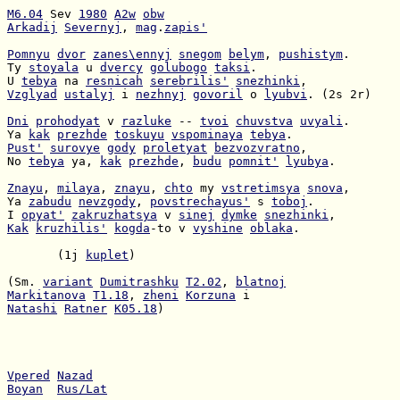
M6.04
 Sev 
1980
A2w
obw
Arkadij
Severnyj
, 
mag
.
zapis'
Pomnyu
dvor
zanes\ennyj
snegom
belym
, 
pushistym
Ty 
stoyala
 u 
dvercy
golubogo
taksi
U 
tebya
 na 
resnicah
serebrilis'
snezhinki
Vzglyad
ustalyj
 i 
nezhnyj
govoril
 o 
lyubvi
. (2s 2r)

Dni
prohodyat
 v 
razluke
 -- 
tvoi
chuvstva
uvyali
Ya 
kak
prezhde
toskuyu
vspominaya
tebya
Pust'
surovye
gody
proletyat
bezvozvratno
No 
tebya
 ya, 
kak
prezhde
, 
budu
pomnit'
lyubya
.

Znayu
, 
milaya
, 
znayu
, 
chto
 my 
vstretimsya
snova
Ya 
zabudu
nevzgody
, 
povstrechayus'
 s 
toboj
I 
opyat'
zakruzhatsya
 v 
sinej
dymke
snezhinki
Kak
kruzhilis'
kogda
-to v 
vyshine
oblaka
.

       (1j 
kuplet
)

(Sm. 
variant
Dumitrashku
T2.02
, 
blatnoj
Markitanova
T1.18
, 
zheni
Korzuna
Natashi
Ratner
K05.18
)

Vpered
Nazad
Boyan
Rus/Lat