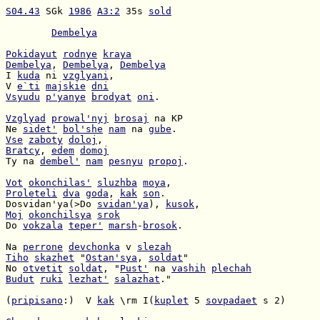
S04.43
 SGk 
1986
A3:2
 35s 
sold
Dembelya
Pokidayut
rodnye
kraya
Dembelya
, 
Dembelya
, 
Dembelya
I 
kuda
 ni 
vzglyani
V 
e`ti
majskie
dni
Vsyudu
p'yanye
brodyat
oni
.

Vzglyad
prowal'nyj
brosaj
Ne 
sidet'
bol'she
nam
 na 
gube
Vse
zaboty
doloj
Bratcy
, 
edem
domoj
Ty na 
dembel'
nam
pesnyu
propoj
.

Vot
okonchilas'
sluzhba
moya
Proleteli
dva
goda
, 
kak
son
Dosvidan'ya(>Do 
svidan'ya
), 
kusok
Moj
okonchilsya
srok
Do 
vokzala
teper'
marsh
-
brosok
.

Na 
perrone
devchonka
 v 
slezah
Tiho
skazhet
 "
Ostan'sya
, 
soldat
No 
otvetit
soldat
, "
Pust'
 na 
vashih
plechah
Budut
ruki
lezhat'
salazhat
."

(
pripisano
:)  V 
kak
 \rm I(
kuplet
 5 
sovpadaet
 s 2)
