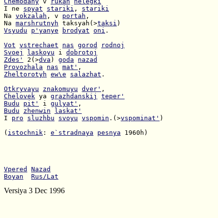
Chemodany
 v 
rukah
nelegki
I ne 
spyat
stariki
, 
stariki
Na 
vokzalah
, v 
portah
Na 
marshrutnyh
 taksyah(>
taksi
Vsyudu
p'yanye
brodyat
oni
.

Vot
vstrechaet
nas
gorod
rodnoj
Svoej
laskoyu
 i 
dobrotoj
Zdes'
 2(>
dva
) 
goda
nazad
Provozhala
nas
mat'
Zheltorotyh
ew\e
salazhat
.

Otkryvayu
znakomuyu
dver'
Chelovek
 ya 
grazhdanskij
teper'
Budu
pit'
 i 
gulyat'
Budu
zhenwin
laskat'
I 
pro
sluzhbu
svoyu
vspomin
.(>
vspominat'
)

(
istochnik
: 
e`stradnaya
pesnya
 1960h)

Vpered
Nazad
Boyan
Rus/Lat
Versiya 3 Dec 1996