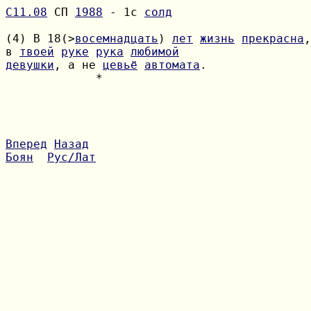
С11.08
 СП 
1988
 - 1с 
солд
(4) В 18(>
восемнадцать
) 
лет
жизнь
прекрасна
,
в 
твоей
руке
рука
любимой
девушки
, а не 
цевьё
автомата
             *

Вперед
Назад
Боян
Рус/Лат