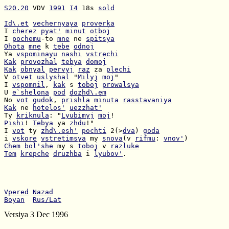
S20.20
 VDV 
1991
I4
 18s 
sold
Id\.et
vechernyaya
proverka
I 
cherez
pyat'
minut
otboj
I 
pochemu
-to 
mne
 ne 
spitsya
Ohota
mne
 k 
tebe
odnoj
Ya 
vspominayu
nashi
vstrechi
Kak
provozhal
tebya
domoj
Kak
obnyal
pervyj
raz
 za 
plechi
V 
otvet
uslyshal
 "
Milyj
moj
I 
vspomnil
, 
kak
 s 
toboj
prowalsya
U 
e`shelona
pod
dozhd\.em
No 
vot
gudok
, 
prishla
minuta
rasstavaniya
Kak
 ne 
hotelos'
uezzhat'
Ty 
kriknula
: "
Lyubimyj
moj
Pishi
! 
Tebya
 ya 
zhdu
I 
vot
 ty 
zhd\.esh'
pochti
 2(>
dva
) 
goda
i 
vskore
vstretimsya
 my 
snova
(v 
rifmu
: 
vnov'
Chem
bol'she
 my s 
toboj
 v 
razluke
Tem
krepche
druzhba
 i 
lyubov'
.

Vpered
Nazad
Boyan
Rus/Lat
Versiya 3 Dec 1996