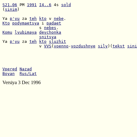
S21.06
 PM 
1991
I4..6
 4s 
sold
(
sinim
)

Ya 
p'yu
 za 
teh
kto
 v 
nebe
Kto
podymaetsya
 i 
padaet
               s 
nebes
Komu
lyubimaya
devchonka
snitsya
Ya 
p'yu
 za 
teh
kto
sluzhit
               v 
VVS
(
voenno
-
vozdushnye
sily
)(
tekst
sini
Vpered
Nazad
Boyan
Rus/Lat
Versiya 3 Dec 1996