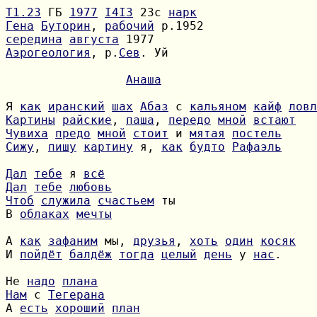
Т1.23
 ГБ 
1977
I4I3
 23с 
нарк
Гена
Буторин
, 
рабочий
середина
августа
Аэрогеология
, р.
Сев
. Уй

Анаша
Я 
как
иранский
шах
Абаз
 с 
кальяном
кайф
ловл
Картины
райские
, 
паша
, 
передо
мной
встают
Чувиха
предо
мной
стоит
 и 
мятая
постель
Сижу
, 
пишу
картину
 я, 
как
будто
Рафаэль
Дал
тебе
 я 
всё
Дал
тебе
любовь
Чтоб
служила
счастьем
В 
облаках
мечты
А 
как
зафаним
 мы, 
друзья
, 
хоть
один
косяк
И 
пойдёт
балдёж
тогда
целый
день
 у 
нас
.

Не 
надо
плана
Нам
 с 
Тегерана
А 
есть
хороший
план