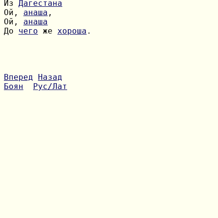
Из 
Дагестана
Ой, 
анаша
Ой, 
анаша
До 
чего
 же 
хороша
.

Вперед
Назад
Боян
Рус/Лат