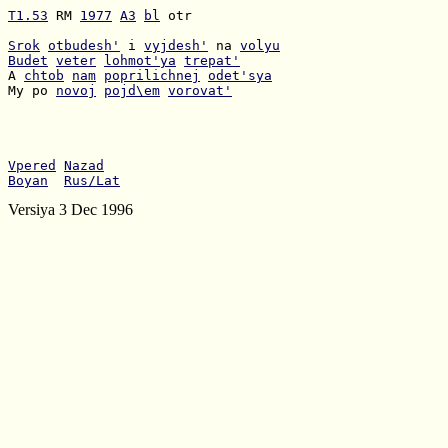
T1.53
 RM 
1977
A3
bl
 otr

Srok
otbudesh'
 i 
vyjdesh'
 na 
volyu
Budet
veter
lohmot'ya
trepat'
A 
chtob
nam
poprilichnej
odet'sya
My po 
novoj
pojd\em
vorovat'
Vpered
Nazad
Boyan
Rus/Lat
Versiya 3 Dec 1996