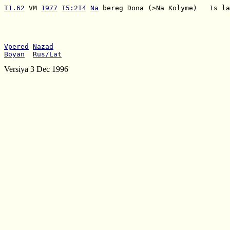
T1.62
 VM 
1977
I5:2I4
Na
 bereg Dona (>Na Kolyme)   1s la
Vpered
Nazad
Boyan
Rus/Lat
Versiya 3 Dec 1996