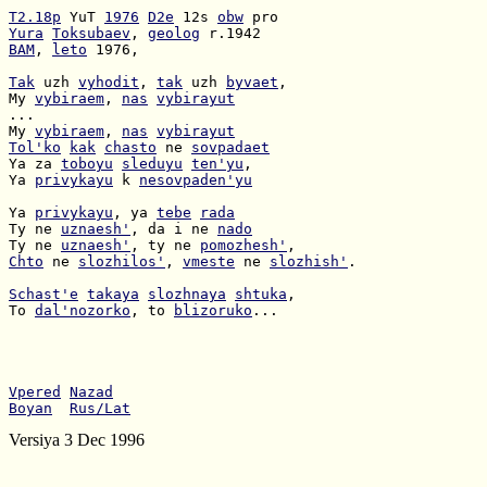
T2.18p
 YuT 
1976
D2e
 12s 
obw
Yura
Toksubaev
, 
geolog
BAM
, 
leto
 1976,

Tak
 uzh 
vyhodit
, 
tak
 uzh 
byvaet
My 
vybiraem
, 
nas
vybirayut
My 
vybiraem
, 
nas
vybirayut
Tol'ko
kak
chasto
 ne 
sovpadaet
Ya za 
toboyu
sleduyu
ten'yu
Ya 
privykayu
 k 
nesovpaden'yu
Ya 
privykayu
, ya 
tebe
rada
Ty ne 
uznaesh'
, da i ne 
nado
Ty ne 
uznaesh'
, ty ne 
pomozhesh'
Chto
 ne 
slozhilos'
, 
vmeste
 ne 
slozhish'
.

Schast'e
takaya
slozhnaya
shtuka
To 
dal'nozorko
, to 
blizoruko
...

Vpered
Nazad
Boyan
Rus/Lat
Versiya 3 Dec 1996