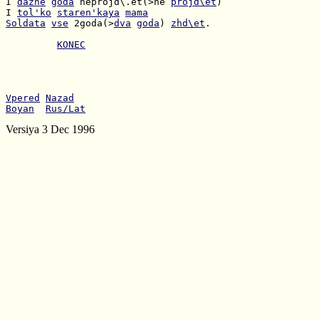
I 
dazhe
goda
 neprojd\.et(>ne 
projd\et
I 
tol'ko
staren'kaya
mama
Soldata
vse
 2goda(>
dva
goda
) 
zhd\et
.

KONEC
Vpered
Nazad
Boyan
Rus/Lat
Versiya 3 Dec 1996