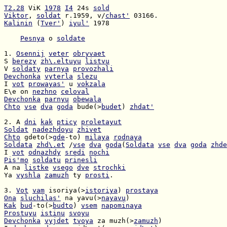
T2.28
 ViK 
1978
I4
 24s 
sold
Viktor
, 
soldat
 r.1959, v/
chast'
Kalinin
 (
Tver'
) 
iyul'
 1978

Pesnya
 o 
soldate
1. 
Osennij
veter
obryvaet
S 
berezy
zh\.eltuyu
listvu
V 
soldaty
parnya
provozhali
Devchonka
vyterla
slezu
I 
vot
prowayas'
 u 
vokzala
E\e on 
nezhno
celoval
Devchonka
parnyu
obewala
Chto
vse
dva
goda
 bude(>
budet
) 
zhdat'
2. A 
dni
kak
pticy
proletayut
Soldat
nadezhdoyu
zhivet
Chto
 gdeto(>
gde
-to) 
milaya
rodnaya
Soldata
zhd\.et
 /
vse
dva
goda
(
Soldata
vse
dva
goda
zhde
I 
vot
odnazhdy
sredi
nochi
Pis'mo
soldatu
prinesli
A na 
listke
vsego
dve
strochki
Ya 
vyshla
zamuzh
 ty 
prosti
.

3. 
Vot
vam
 isoriya(>
istoriya
) 
prostaya
Ona
sluchilas'
 na yavu(>
nayavu
Kak
bud
-to(>
budto
) 
vsem
napominaya
Prostuyu
istinu
svoyu
Devchonka
vyjdet
tvoya
 za muzh(>
zamuzh