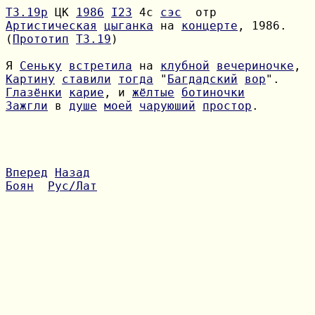
Т3.19р
 ЦК 
1986
I23
 4с 
сэс
Артистическая
цыганка
 на 
концерте
(
Прототип
Т3.19
)

Я 
Сеньку
встретила
 на 
клубной
вечериночке
Картину
ставили
тогда
 "
Багдадский
вор
Глазёнки
карие
, и 
жёлтые
ботиночки
Зажгли
 в 
душе
моей
чаруюший
простор
.

Вперед
Назад
Боян
Рус/Лат