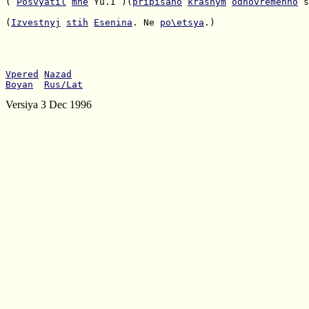
( 
Posvyatil
mne
 Yu.I )(
pripisano
krasnym
odnovremenno
 s
(
Izvestnyj
stih
Esenina
. Ne 
po\etsya
.)

Vpered
Nazad
Boyan
Rus/Lat
Versiya 3 Dec 1996