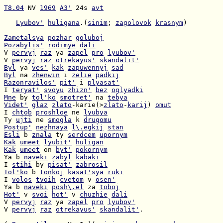
T8.04
 NV 
1969
A3'
 24s 
avt
Lyubov'
huligana
.(
sinim
; 
zagolovok
krasnym
)

Zametalsya
pozhar
goluboj
Pozabylis'
rodimye
dali
V 
pervyj
raz
 ya 
zapel
pro
lyubov'
V 
pervyj
raz
otrekayus'
skandalit'
Byl
 ya 
ves'
kak
zapuwennyj
sad
Byl
 na 
zhenwin
 i 
zelie
padkij
Razonravilos'
pit'
 i 
plyasat'
I 
teryat'
svoyu
zhizn'
bez
oglyadki
Mne
 by 
tol'ko
smotret'
 na 
tebya
Videt'
glaz
zlato
-karie(>
zlato
-
karij
) 
omut
I 
chtob
proshloe
 ne 
lyubya
Ty 
ujti
 ne 
smogla
 k 
drugomu
Postup'
nezhnaya
l\.egkij
stan
Esli
 b 
znala
 ty 
serdcem
upornym
Kak
umeet
lyubit'
huligan
Kak
umeet
 on 
byt'
pokornym
Ya b 
naveki
zabyl
kabaki
I 
stihi
 by 
pisat'
zabrosil
Tol'ko
 b 
tonkoj
kasat'sya
ruki
I 
volos
tvoih
cvetom
 v 
osen'
Ya b 
naveki
posh\.el
 za 
toboj
Hot'
 v 
svoi
hot'
 v 
chuzhie
dali
V 
pervyj
raz
 ya 
zapel
pro
lyubov'
V 
pervyj
raz
otrekayus'
skandalit'
.
