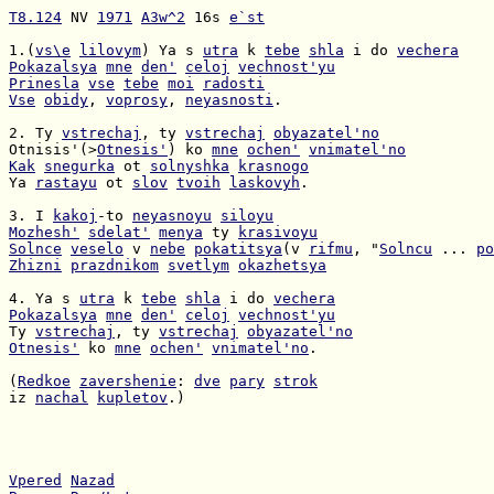
T8.124
 NV 
1971
A3w^2
 16s 
e`st
1.(
vs\e
lilovym
) Ya s 
utra
 k 
tebe
shla
 i do 
vechera
Pokazalsya
mne
den'
celoj
vechnost'yu
Prinesla
vse
tebe
moi
radosti
Vse
obidy
, 
voprosy
, 
neyasnosti
.

2. Ty 
vstrechaj
, ty 
vstrechaj
obyazatel'no
Otnisis'(>
Otnesis'
) ko 
mne
ochen'
vnimatel'no
Kak
snegurka
 ot 
solnyshka
krasnogo
Ya 
rastayu
 ot 
slov
tvoih
laskovyh
.

3. I 
kakoj
-to 
neyasnoyu
siloyu
Mozhesh'
sdelat'
menya
 ty 
krasivoyu
Solnce
veselo
 v 
nebe
pokatitsya
(v 
rifmu
, "
Solncu
 ... 
po
Zhizni
prazdnikom
svetlym
okazhetsya
4. Ya s 
utra
 k 
tebe
shla
 i do 
vechera
Pokazalsya
mne
den'
celoj
vechnost'yu
Ty 
vstrechaj
, ty 
vstrechaj
obyazatel'no
Otnesis'
 ko 
mne
ochen'
vnimatel'no
.

(
Redkoe
zavershenie
: 
dve
pary
strok
iz 
nachal
kupletov
.)

Vpered
Nazad