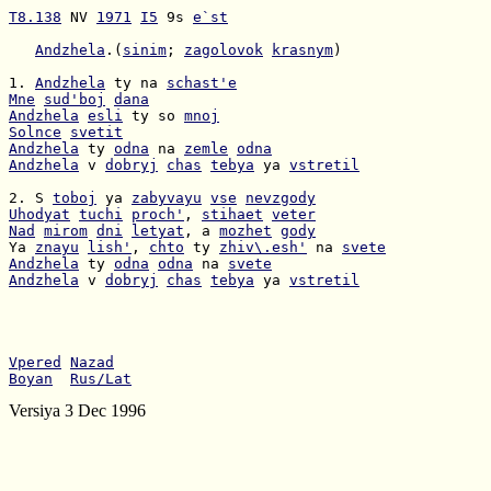
T8.138
 NV 
1971
I5
 9s 
e`st
Andzhela
.(
sinim
; 
zagolovok
krasnym
)

1. 
Andzhela
 ty na 
schast'e
Mne
sud'boj
dana
Andzhela
esli
 ty so 
mnoj
Solnce
svetit
Andzhela
 ty 
odna
 na 
zemle
odna
Andzhela
 v 
dobryj
chas
tebya
 ya 
vstretil
2. S 
toboj
 ya 
zabyvayu
vse
nevzgody
Uhodyat
tuchi
proch'
, 
stihaet
veter
Nad
mirom
dni
letyat
, a 
mozhet
gody
Ya 
znayu
lish'
, 
chto
 ty 
zhiv\.esh'
 na 
svete
Andzhela
 ty 
odna
odna
 na 
svete
Andzhela
 v 
dobryj
chas
tebya
 ya 
vstretil
Vpered
Nazad
Boyan
Rus/Lat
Versiya 3 Dec 1996