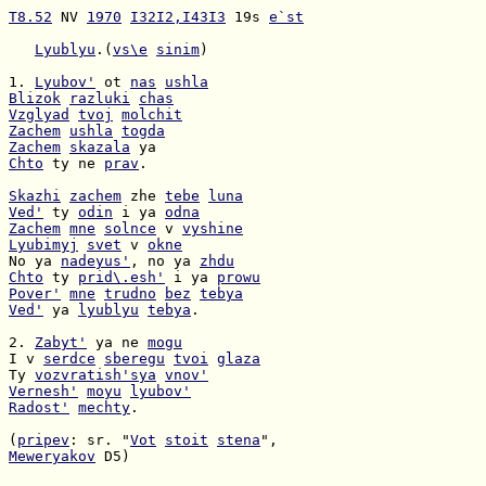
T8.52
 NV 
1970
I32I2,I43I3
 19s 
e`st
Lyublyu
.(
vs\e
sinim
)

1. 
Lyubov'
 ot 
nas
ushla
Blizok
razluki
chas
Vzglyad
tvoj
molchit
Zachem
ushla
togda
Zachem
skazala
Chto
 ty ne 
prav
.

Skazhi
zachem
 zhe 
tebe
luna
Ved'
 ty 
odin
 i ya 
odna
Zachem
mne
solnce
 v 
vyshine
Lyubimyj
svet
 v 
okne
No ya 
nadeyus'
, no ya 
zhdu
Chto
 ty 
prid\.esh'
 i ya 
prowu
Pover'
mne
trudno
bez
tebya
Ved'
 ya 
lyublyu
tebya
.

2. 
Zabyt'
 ya ne 
mogu
I v 
serdce
sberegu
tvoi
glaza
Ty 
vozvratish'sya
vnov'
Vernesh'
moyu
lyubov'
Radost'
mechty
.

(
pripev
: sr. "
Vot
stoit
stena
Meweryakov
 D5)
