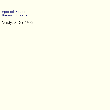
Vpered
Nazad
Boyan
Rus/Lat
Versiya 3 Dec 1996