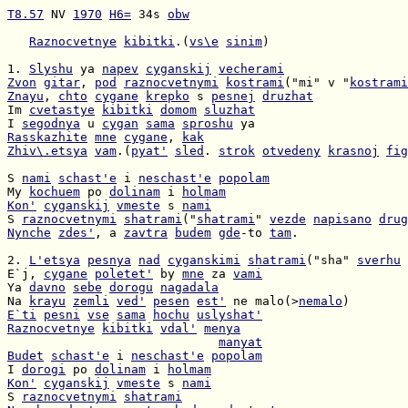
T8.57
 NV 
1970
H6=
 34s 
obw
Raznocvetnye
kibitki
.(
vs\e
sinim
)

1. 
Slyshu
 ya 
napev
cyganskij
vecherami
Zvon
gitar
, 
pod
raznocvetnymi
kostrami
("mi" v "
kostrami
Znayu
, 
chto
cygane
krepko
 s 
pesnej
druzhat
Im 
cvetastye
kibitki
domom
sluzhat
I 
segodnya
 u 
cygan
sama
sproshu
Rasskazhite
mne
cygane
, 
kak
Zhiv\.etsya
vam
.(
pyat'
sled
. 
strok
otvedeny
krasnoj
fig
S 
nami
schast'e
 i 
neschast'e
popolam
My 
kochuem
 po 
dolinam
 i 
holmam
Kon'
cyganskij
vmeste
 s 
nami
S 
raznocvetnymi
shatrami
("
shatrami
" 
vezde
napisano
drug
Nynche
zdes'
, a 
zavtra
budem
gde
-to 
tam
.

2. 
L'etsya
pesnya
nad
cyganskimi
shatrami
("sha" 
sverhu
E`j, 
cygane
poletet'
 by 
mne
 za 
vami
Ya 
davno
sebe
dorogu
nagadala
Na 
krayu
zemli
ved'
pesen
est'
 ne malo(>
nemalo
E`ti
pesni
vse
sama
hochu
uslyshat'
Raznocvetnye
kibitki
vdal'
menya
manyat
Budet
schast'e
 i 
neschast'e
popolam
I 
dorogi
 po 
dolinam
 i 
holmam
Kon'
cyganskij
vmeste
 s 
nami
S 
raznocvetnymi
shatrami