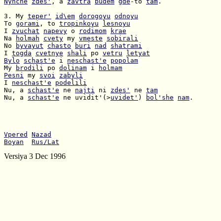
Nynche
zdes'
, a 
zavtra
budem
gde
-to 
tam
.

3. My 
teper'
id\em
dorogoyu
odnoyu
To 
gorami
, to 
tropinkoyu
lesnoyu
I 
zvuchat
napevy
 o 
rodimom
krae
Na 
holmah
cvety
 my 
vmeste
sobirali
No 
byvayut
chasto
buri
nad
shatrami
I 
togda
cvetnye
shali
 po 
vetru
letyat
Bylo
schast'e
 i 
neschast'e
popolam
My 
brodili
 po 
dolinam
 i 
holmam
Pesni
 my 
svoi
zabyli
I 
neschast'e
podelili
Nu, a 
schast'e
 ne 
najti
 ni 
zdes'
 ne 
tam
Nu, a 
schast'e
 ne uvidit'(>
uvidet'
) 
bol'she
nam
.

Vpered
Nazad
Boyan
Rus/Lat
Versiya 3 Dec 1996