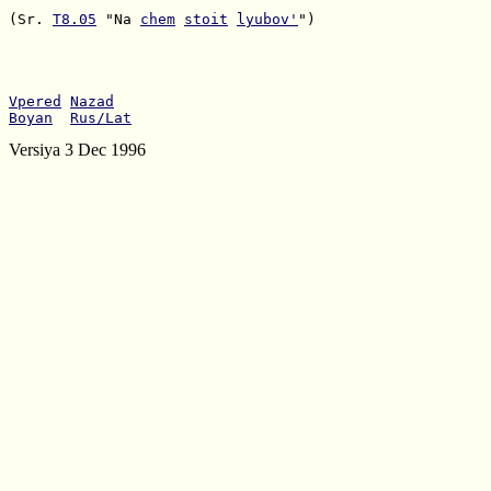
(Sr. 
T8.05
 "Na 
chem
stoit
lyubov'
")

Vpered
Nazad
Boyan
Rus/Lat
Versiya 3 Dec 1996