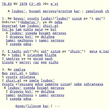
T8.83
 NV 
1970
C3',H5
 20s 
e`st
   A 
lyubov'
, 
byvaet
pervoyu
(
prostym
kar
.; 
zagolovok
ch
1. Ne 
boyus'
vysoty
lyuboj
("
lyuboj
" 
sinim
 po "i 
gor
Dobirus'(>
Doberus'
), ya do 
neba
Govoryat
tam
lyubov'
zhiv\.et
Tol'ko
tam
nikto
ew\e
 ne 
byl
  A 
lyubov'
vsegda
byvaet
pervoyu
  I 
drugoyu
byt'
 ne 
dolzhna
Samoj
nezhnoyu
 i 
samoj
vernoyu
  I 
vsegda
odna
.

2. 
E`tazhi
vot
("zhi 
vot
" 
sinim
 po "
zhizn'
")  
ew\e
e`taz
My s 
toboj
 k 
zv\ezdam
blizhe
I 
smotryu
 ya na 
gorod
nash
Slovno
 v 
pervyj
raz
ego
vizhu
3. No 
zemlya
Nas
zov\.et
 s 
toboj
S 
vysoty
zolotaya
I 
zhiv\.et
 na 
zemle
lyubov'
Vysotu
 v(
vpisano
edva
zametno
sinim
) 
sebe
sohranyaya
 A 
lyubov'
vsegda
byvaet
pervoyu
  I 
drugoyu
byt'
 ne 
dolzhna
Samoj
nezhnoyu
 i 
samoj
vernoyu
  I 
vsegda
odna
.

Konec
(
lilovym
kar
.) ---
