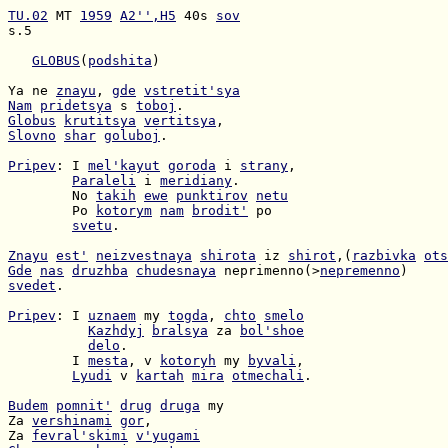
TU.02
 MT 
1959
A2'',H5
 40s 
sov
s.5

GLOBUS
(
podshita
)

Ya ne 
znayu
, 
gde
vstretit'sya
Nam
pridetsya
 s 
toboj
Globus
krutitsya
vertitsya
Slovno
shar
goluboj
.

Pripev
: I 
mel'kayut
goroda
 i 
strany
Paraleli
 i 
meridiany
        No 
takih
ewe
punktirov
netu
        Po 
kotorym
nam
brodit'
svetu
.

Znayu
est'
neizvestnaya
shirota
 iz 
shirot
,(
razbivka
ots
Gde
nas
druzhba
chudesnaya
 neprimenno(>
nepremenno
svedet
.

Pripev
: I 
uznaem
 my 
togda
, 
chto
smelo
Kazhdyj
bralsya
 za 
bol'shoe
delo
        I 
mesta
, v 
kotoryh
 my 
byvali
Lyudi
 v 
kartah
mira
otmechali
.

Budem
pomnit'
drug
druga
Za 
vershinami
gor
Za 
fevral'skimi
v'yugami