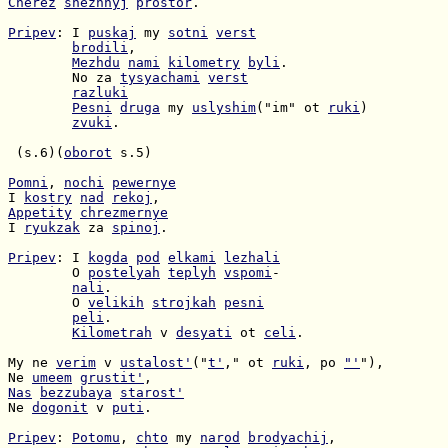
Cherez
snezhnyj
prostor
.

Pripev
: I 
puskaj
 my 
sotni
verst
brodili
Mezhdu
nami
kilometry
byli
        No za 
tysyachami
verst
razluki
Pesni
druga
 my 
uslyshim
("im" ot 
ruki
zvuki
.

 (s.6)(
oborot
 s.5)

Pomni
, 
nochi
pewernye
I 
kostry
nad
rekoj
Appetity
chrezmernye
I 
ryukzak
 za 
spinoj
.

Pripev
: I 
kogda
pod
elkami
lezhali
        O 
postelyah
teplyh
vspomi
nali
        O 
velikih
strojkah
pesni
peli
Kilometrah
 v 
desyati
 ot 
celi
.

My ne 
verim
 v 
ustalost'
("
t'
," ot 
ruki
, po 
"'
Ne 
umeem
grustit'
Nas
bezzubaya
starost'
Ne 
dogonit
 v 
puti
.

Pripev
: 
Potomu
, 
chto
 my 
narod
brodyachij