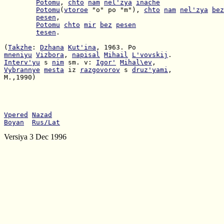
Potomu
, 
chto
nam
nel'zya
inache
Potomu
(
vtoroe
 "o" po "m"), 
chto
nam
nel'zya
bez
pesen
Potomu
chto
mir
bez
pesen
tesen
.

(
Takzhe
: 
Dzhana
Kut'ina
mneniyu
Vizbora
, 
napisal
Mihail
L'vovskij
Interv'yu
 s 
nim
 sm. v: 
Igor'
Mihal\ev
Vybrannye
mesta
 iz 
razgovorov
 s 
druz'yami
M.,1990)

Vpered
Nazad
Boyan
Rus/Lat
Versiya 3 Dec 1996