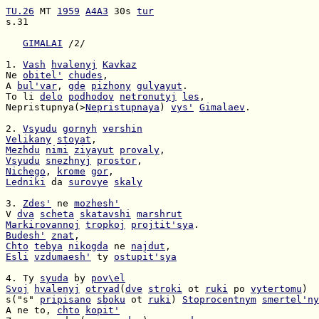
TU.26
 MT 
1959
A4A3
 30s 
tur
s.31

GIMALAI
 /2/

1. 
Vash
hvalenyj
Kavkaz
Ne 
obitel'
chudes
A 
bul'var
, 
gde
pizhony
gulyayut
To li 
delo
podhodov
netronutyj
les
Nepristupnya(>
Nepristupnaya
) 
vys'
Gimalaev
.

2. 
Vsyudu
gornyh
vershin
Velikany
stoyat
Mezhdu
nimi
ziyayut
provaly
Vsyudu
snezhnyj
prostor
Nichego
, 
krome
gor
Ledniki
 da 
surovye
skaly
3. 
Zdes'
 ne 
mozhesh'
V 
dva
scheta
skatavshi
marshrut
Markirovannoj
tropkoj
projtit'sya
Budesh'
znat
Chto
tebya
nikogda
 ne 
najdut
Esli
vzdumaesh'
 ty 
ostupit'sya
4. Ty 
syuda
 by 
pov\el
Svoj
hvalenyj
otryad
(
dve
stroki
 ot 
ruki
 po 
vytertomu
s("s" 
pripisano
sboku
 ot 
ruki
) 
Stoprocentnym
smertel'ny
A ne to, 
chto
kopit'