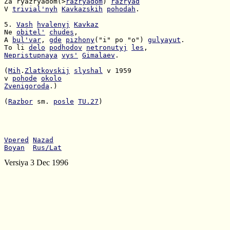
Za ryazryadom(>
razryadom
) 
razryad
V 
trivial'nyh
Kavkazskih
pohodah
.

5. 
Vash
hvalenyj
Kavkaz
Ne 
obitel'
chudes
A 
bul'var
, 
gde
pizhony
("i" po "o") 
gulyayut
To li 
delo
podhodov
netronutyj
les
Nepristupnaya
vys'
Gimalaev
.

(
Mih
.
Zlatkovskij
slyshal
v 
pohode
okolo
Zvenigoroda
.)

(
Razbor
 sm. 
posle
TU.27
)

Vpered
Nazad
Boyan
Rus/Lat
Versiya 3 Dec 1996