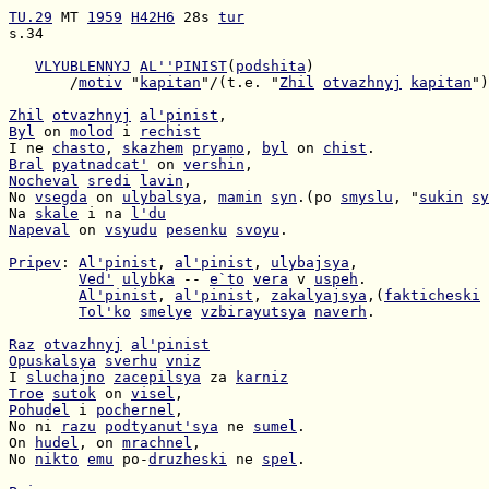
TU.29
 MT 
1959
H42H6
 28s 
tur
s.34

VLYUBLENNYJ
AL''PINIST
(
podshita
       /
motiv
 "
kapitan
"/(t.e. "
Zhil
otvazhnyj
kapitan
")

Zhil
otvazhnyj
al'pinist
Byl
 on 
molod
 i 
rechist
I ne 
chasto
, 
skazhem
pryamo
, 
byl
 on 
chist
Bral
pyatnadcat'
 on 
vershin
Nocheval
sredi
lavin
No 
vsegda
 on 
ulybalsya
, 
mamin
syn
.(po 
smyslu
, "
sukin
sy
Na 
skale
 i na 
l'du
Napeval
 on 
vsyudu
pesenku
svoyu
.

Pripev
: 
Al'pinist
, 
al'pinist
, 
ulybajsya
Ved'
ulybka
 -- 
e`to
vera
 v 
uspeh
Al'pinist
, 
al'pinist
, 
zakalyajsya
,(
fakticheski
 
Tol'ko
smelye
vzbirayutsya
naverh
.

Raz
otvazhnyj
al'pinist
Opuskalsya
sverhu
vniz
I 
sluchajno
zacepilsya
 za 
karniz
Troe
sutok
 on 
visel
Pohudel
 i 
pochernel
No ni 
razu
podtyanut'sya
 ne 
sumel
On 
hudel
, on 
mrachnel
No 
nikto
emu
 po-
druzheski
 ne 
spel
.
