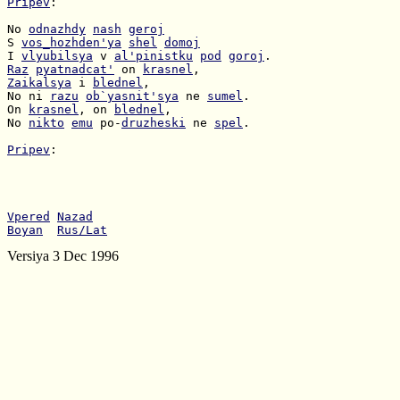
Pripev
:

No 
odnazhdy
nash
geroj
S 
vos_hozhden'ya
shel
domoj
I 
vlyubilsya
 v 
al'pinistku
pod
goroj
Raz
pyatnadcat'
 on 
krasnel
Zaikalsya
 i 
blednel
No ni 
razu
ob`yasnit'sya
 ne 
sumel
On 
krasnel
, on 
blednel
No 
nikto
emu
 po-
druzheski
 ne 
spel
.

Pripev
:

Vpered
Nazad
Boyan
Rus/Lat
Versiya 3 Dec 1996