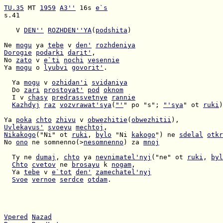
TU.35
 MT 
1959
A3''
 16s 
e`s
s.41

   V 
DEN''
ROZHDEN''YA
(
podshita
)

Ne 
mogu
 ya 
tebe
 v 
den'
rozhdeniya
Dorogie
podarki
darit'
No 
zato
 v 
e`ti
nochi
vesennie
Ya 
mogu
 o 
lyubvi
govorit'
.

  Ya 
mogu
 v 
ozhidan'i
svidaniya
  Do 
zari
prostoyat'
pod
oknom
  I v 
chasy
predrassvetnye
rannie
Kazhdyj
raz
vozvrawat'sya
(
"'
" po "s"; 
"'sya
" ot 
ruki
)
Ya 
poka
chto
zhivu
 v 
obwezhitie
(
obwezhitii
Uvlekayus'
svoeyu
mechtoj
Nikakogo
("Ni" ot 
ruki
, 
bylo
 "Ni 
kakogo
") ne 
sdelal
otkr
No 
ono
 ne somnenno(>
nesomnenno
) za 
mnoj
  Ty ne 
dumaj
, 
chto
 ya 
nevnimatel'nyj
("ne" ot 
ruki
, 
byl
Chto
cvetov
 ne 
brosayu
 k 
nogam
  Ya 
tebe
 v 
e`tot
den'
zamechatel'nyj
Svoe
vernoe
serdce
otdam
.

Vpered
Nazad