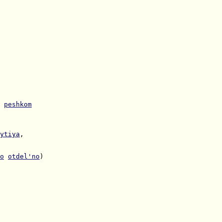
 
peshkom
ytiya
o
otdel'no