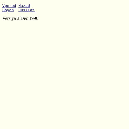
Vpered
Nazad
Boyan
Rus/Lat
Versiya 3 Dec 1996