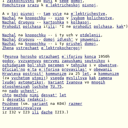
I 
zaskochivshi
 po 
puti
 k 
sebe
domoj
Pomchitsya
srazu
 k 
e`lektricheskoj
pivnoj
.

A v 
toj
pivnoj
 -- 
tam
vs\e
 na 
e`lektrichestve
Nazhal
 na 
knopochku
 -- 
vino
 v 
lyubom
kolichestve
Nazhal
druguyu
 -- 
kartoshka
 s 
kolbasoj
Prohodit
polchasa
 i(
ili
: "I ne 
prohodit
polchasa
, 
kak
")
Nazhal
 na 
knopochku
 -- i ty uzh v 
otdelenii
Nazhal
druguyu
 -- 
domoj
id\esh'
 v 
smuwenii
Nazhal
 na 
knopochku
 -- i ty 
prishel
domoj
Zhena
vstrechaet
e`lektrokochergoj
!

(
Pesnya
horosho
otrazhaet
e`jforiyu
konca
godov
, 
vyzvannuyu
pervymi
zapuskami
sputnikov
ozhidaniem
bol'shih
peremen
 v 
tehnike
 i v 
obwestve
Oficial'no
e`ta
e`jforiya
proyavilas'
 v 
obewanii
Hruw\eva
postroit'
kommunizm
 za 25 
let
, a 
kommunizm
(za 
vychetom
utopij
) 
vsegda
myslilsya
kak
zamena
lyudej
avtomatikoj
. 
Variant
Ivanova
 vo 
mnogih
otvosheniyah
luchshe
TU.75
no 
nado
uchest'
chto
mezhdu
nimi
desyat'
let
i 
desyatki
redakcij
Pozdnee
 (sm. 
variant
 na K04) 
razmer
transponirovalsya
iz I32 v I23 
ili
dazhe
 I2I3.)
