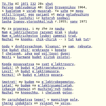
TU.75p
 AI 
1971
I32
 28s 
shut
Pervoe
nablyudenie
 AB: 
Oleg
Drovennikov
s 
kupletom
 o 
vorah
-
musorah
. Ya 
uzhe
 ne 
mogu
otfil'trovat'
ego
variant
 ot 
ew\e
poludyuzhiny
tekstov
, 
luchshij
 iz 
kotoryh
soobwil
Sasha
Ivanov
,
vtoroshkol'nik
 r.1955; 
yanv
 1971

My za 
progress
, i my zhe za 
nauku
Nam
e`lektrichestvo
razveet
mrak
 i 
skuku
Nam
e`lektrichestvo
lyuboj
zamenit
trud
Nazhal
 na 
knopku
, 
chik
-
chirik
 -- i 
tut
kak
tut
!

Godu
 v 
dvyhtysyachnom
, 
klyanus'
 ya 
vam
, 
rebyata
Vse
budut
zhit'
prekrasno
 i 
bogato
I 
chelovek
, 
idya
pod
vol'tovoj
dugoj
Nesti
 v 
karmane
budet
slitok
zolotoj
.

Kogda
poyavyatsya
 na 
svet
e`lektrovory
Sudit'
 ih 
budut
e`lektroprokurory
Lovit'
 ih 
budut
e`lektromusora
Kormit'
 ih 
budut
e`lektro
povara
.

Smotret'
 my 
budem
 na 
e`lektrobegemotov
Letat'
 my 
budem
 na 
e`lektrosamol\etah
Izbavim
zhenwin
 ot 
muchitel'nyh
rodov
Nazhal
 na 
knopochku
, i 
chelovek
gotov
.

On 
zarozhdaetsya
teper'
 v 
magnitnom
pole
Cherez
induktory
 on 
vylezet
 na 
volyu