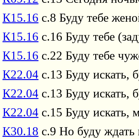
К15.16
с.8 Буду тебе жено
К15.16
с.16 Буду тебе (за
К15.16
с.22 Буду тебе чу
К22.04
с.13 Буду искать, 
К22.04
с.13 Буду искать, 
К22.04
с.15 Буду искать, 
К30.18
с.9 Но буду ждать 