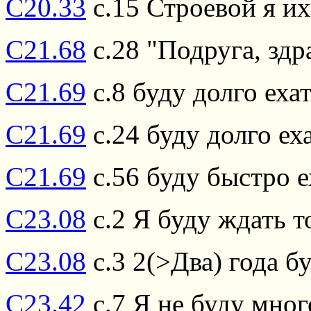
С20.33
с.15 Строевой я их
С21.68
с.28 "Подруга, здр
С21.69
с.8 буду долго ехат
С21.69
с.24 буду долго еха
С21.69
с.56 буду быстро е
С23.08
с.2 Я буду ждать т
С23.08
с.3 2(>Два) года б
С23.42
с.7 Я не буду мног