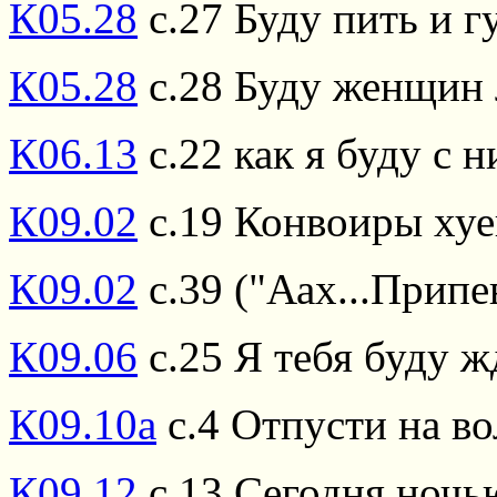
К05.28
с.27 Буду пить и г
К05.28
с.28 Буду женщин 
К06.13
с.22 как я буду с н
К09.02
с.19 Конвоиры хуе
К09.02
с.39 ("Аах...Припе
К09.06
с.25 Я тебя буду жд
К09.10а
с.4 Отпусти на во
К09.12
с.13 Сегодня ночью