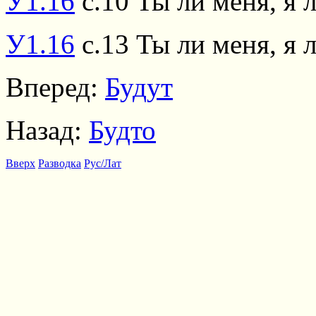
У1.16
с.10 Ты ли меня, я 
У1.16
с.13 Ты ли меня, я 
Вперед:
Будут
Назад:
Будто
Вверх
Разводка
Рус/Лат