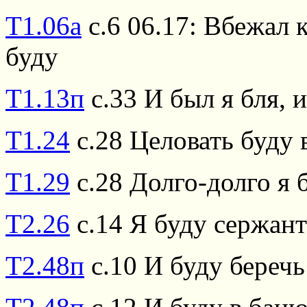
Т1.06а
с.6 06.17: Вбежал 
буду
Т1.13п
с.33 И был я бля, и
Т1.24
с.28 Целовать буду 
Т1.29
с.28 Долго-долго я 
Т2.26
с.14 Я буду сержант
Т2.48п
с.10 И буду беречь