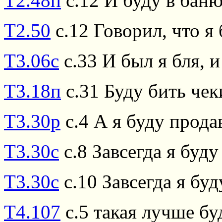
Т2.48п
с.12 И буду в баню 
Т2.50
с.12 Говорил, что я 
Т3.06с
с.33 И был я бля, и
Т3.18п
с.31 Буду бить чек
Т3.30р
с.4 А я буду прода
Т3.30с
с.8 Завсегда я буду
Т3.30с
с.10 Завсегда я буд
Т4.107
с.5 такая лучше бу