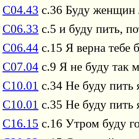
С04.43
с.36 Буду женщин 
С06.33
с.5 и буду пить, п
С06.44
с.15 Я верна тебе 
С07.04
с.9 Я не буду так 
С10.01
с.34 Не буду пить 
С10.01
с.35 Не буду пить 
С16.15
с.16 Утром буду го