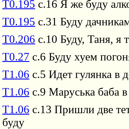
Т0.195
с.16 Я же буду алк
Т0.195
с.31 Буду дачникам
Т0.206
с.10 Буду, Таня, я 
Т0.27
с.6 Буду хуем погон
Т1.06
с.5 Идет гулянка в 
Т1.06
с.9 Маруська баба в
Т1.06
с.13 Пришли две тет
буду