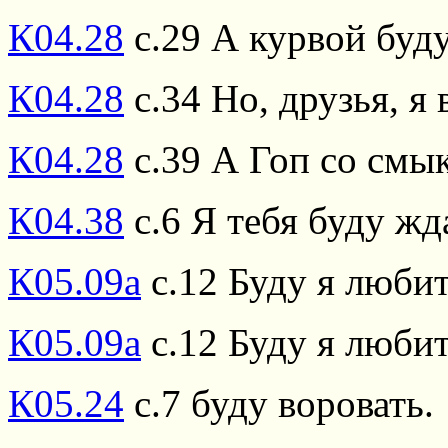
К04.28
с.29 А курвой буду,
К04.28
с.34 Но, друзья, я 
К04.28
с.39 А Гоп со смыко
К04.38
с.6 Я тебя буду жда
К05.09а
с.12 Буду я любит
К05.09а
с.12 Буду я любит
К05.24
с.7 буду воровать.