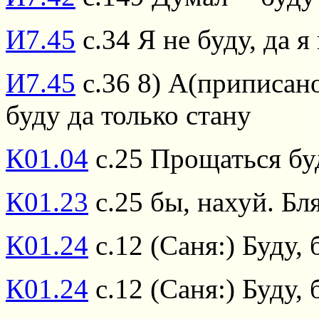
И7.45
с.34 Я не буду, да я
И7.45
с.36 8) А(приписано
буду да только стану
К01.04
с.25 Прощаться бу
К01.23
с.25 бы, нахуй. Бл
К01.24
с.12 (Саня:) Буду, 
К01.24
с.12 (Саня:) Буду, 