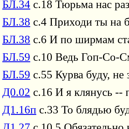
БЛ.34
с.18 Тюрьма нас раз
БЛ.38
с.4 Приходи ты на б
БЛ.38
с.6 И по ширмам ста
БЛ.59
с.10 Ведь Гоп-Со-См
БЛ.59
с.55 Курва буду, не 
Д0.02
с.16 И я клянусь --
Д1.16п
с.33 То блядью буд
Д1.27
с.10 5 Обязательно 